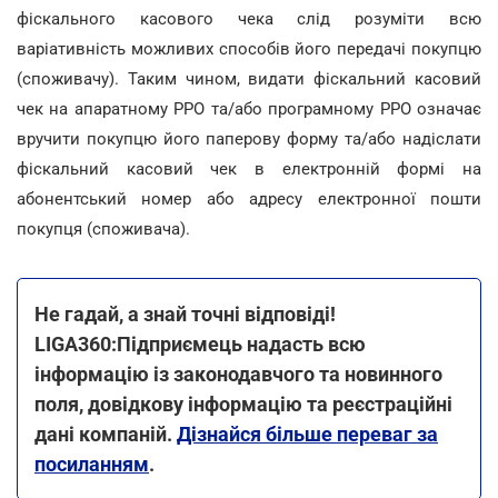
фіскального касового чека слід розуміти всю
варіативність можливих способів його передачі покупцю
(споживачу). Таким чином, видати фіскальний касовий
чек на апаратному РРО та/або програмному РРО означає
вручити покупцю його паперову форму та/або надіслати
фіскальний касовий чек в електронній формі на
абонентський номер або адресу електронної пошти
покупця (споживача).
Не гадай, а знай точні відповіді!
LIGA360:Підприємець надасть всю
інформацію із законодавчого та новинного
поля, довідкову інформацію та реєстраційні
дані компаній.
Дізнайся більше переваг за
посиланням
.