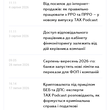
11.11
Від посилок до інтернет-
4 серпня 2026
продажів: як правильно
працювати з РРО та ПРРО – у
новому випуску TAX Podcast
11.11
Доступ відповідального
3 серпня 2026
працівника до кабінету
фінмоніторингу залежить від
дій керівника компанії
09.05
Серпень-вересень 2026-го:
28 липня 2026
банки запустять нові ліміти на
перекази для ФОП і компаній
16.14
Криптовалюта під прицілом
17 липня 2026
БЕБ та ДПС: експерти
TAX Podcast розповідають, як
формується кримінальна
справа і податкові