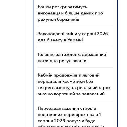
Банки розкриватимуть
виконавцям більше даних про
рахунки боржників
Законодавчі зміни у серпні 2026
для бізнесу в Україні
Головне за тиждень: державний
нагляд та регулювання
Кабмін продовжив пільговий
період для косметики без
техрегламенту, та реальний строк
значно коротший за заявлений
Перезавантаження строків
податкових перевірок після 1
серпня 2026 року: чи буде
обчислення строків давності "з