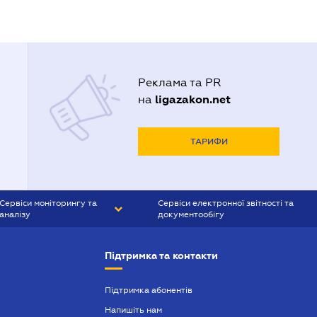
Реклама та PR
ligazakon.net
на
ТАРИФИ
Сервіси моніторингу та
Сервіси електронної звітності та
аналізу
документообігу
CONTR AGENT
Liga:REPORT
Підтримка та контакти
SMS-МАЯК
VERDICTUM
Підтримка абонентів
Напишіть нам
SEMANTRUM