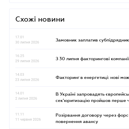
Схожі новини
17.01
Замовник заплатив субпідрядник
30 липня 2026
16.25
З 30 липня факторингові компані
29 липня 2026
14.03
Факторинг в енергетиці: нові мож
23 липня 2026
14.01
В Україні запровадять європейсь
2 липня 2026
сек'юритизацію пройшов перше 
11.11
Розірвання договору через форс
11 червня 2026
повернення авансу