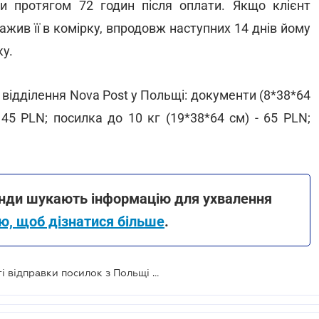
 протягом 72 годин після оплати. Якщо клієнт
жив її в комірку, впродовж наступних 14 днів йому
у.
з відділення Nova Post у Польщі: документи (8*38*64
 45 PLN; посилка до 10 кг (19*38*64 см) - 65 PLN;
анди шукають інформацію для ухвалення
ю, щоб дізнатися більше
.
Нова пошта розширила можливості відправки посилок з Польщі до України