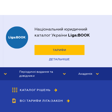
Національний юридичний
Liga:BOOK
каталог України
ТАРИФИ
ДЕТАЛЬНІШЕ
Періодичні видання та
Академія
довідники
ЮРИСТ&ЗАКОН
АКАДЕМІЯ ЛІГА:ЗАКОН
КАТАЛОГ РІШЕНЬ
БУХГАЛТЕР&ЗАКОН
ВСІ ТАРИФИ ЛІГА:ЗАКОН
ВІСНИК МСФЗ
ІНТЕРБУХ