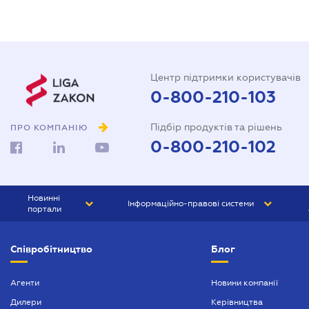
Центр підтримки користувачів
0-800-210-103
Підбір продуктів та рішень
ПРО КОМПАНІЮ
0-800-210-102
Новинні
Інформаційно-правові системи
портали
ЮРЛІГА
Право України
Співробітництво
Блог
БІЗНЕС
ГРАНД
БУХГАЛТЕР.ua
ПРАЙМ
Агенти
Новини компанії
Дилери
Керівництва
БУХГАЛТЕР ПРОФ