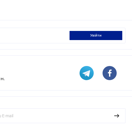
увійти
н.