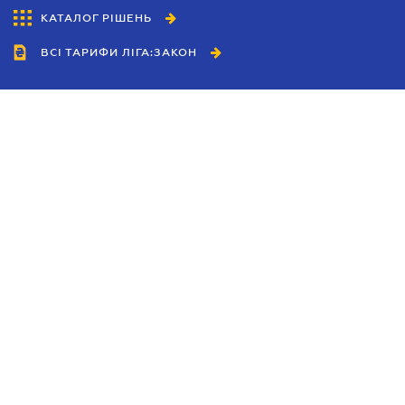
КАТАЛОГ РІШЕНЬ
ВСІ ТАРИФИ ЛІГА:ЗАКОН
Співробітництво
Агенти
Дилери
Політика конфіденційності
Умови використання сайту
Реклама
Блог
Новини компанії
Керівництва
Каталоги компаній
Теми в центрі уваги