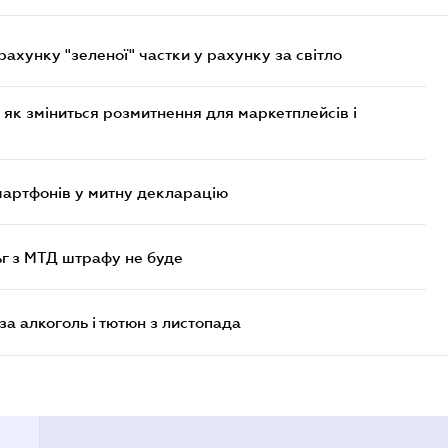
хунку "зеленої" частки у рахунку за світло
 як зміниться розмитнення для маркетплейсів і
смартфонів у митну декларацію
ьг з МТД штрафу не буде
за алкоголь і тютюн з листопада