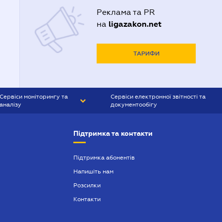
Реклама та PR
ligazakon.net
на
ТАРИФИ
Сервіси моніторингу та
Сервіси електронної звітності та
аналізу
документообігу
CONTR AGENT
Liga:REPORT
Підтримка та контакти
SMS-МАЯК
VERDICTUM
Підтримка абонентів
Напишіть нам
SEMANTRUM
Розсилки
SMS-МАЯК ІПОТЕКА
Контакти