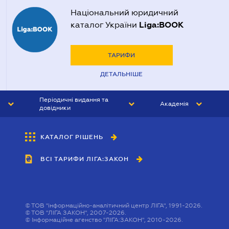
Національний юридичний
Liga:BOOK
каталог України
ТАРИФИ
ДЕТАЛЬНІШЕ
Періодичні видання та
Академія
довідники
ЮРИСТ&ЗАКОН
АКАДЕМІЯ ЛІГА:ЗАКОН
КАТАЛОГ РІШЕНЬ
БУХГАЛТЕР&ЗАКОН
ВСІ ТАРИФИ ЛІГА:ЗАКОН
ВІСНИК МСФЗ
ІНТЕРБУХ
ОСОБИСТИЙ ЕКСПЕРТ
©
ТОВ "інформаційно-аналітичний центр ЛІГА", 1991-2026.
©
ТОВ "ЛІГА ЗАКОН", 2007-2026.
©
Інформаційне агенство "ЛІГА:ЗАКОН", 2010-2026.