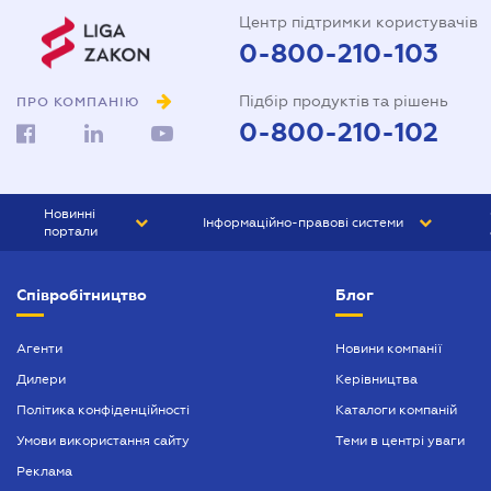
Центр підтримки користувачів
0-800-210-103
Підбір продуктів та рішень
ПРО КОМПАНІЮ
0-800-210-102
Новинні
Інформаційно-правові системи
портали
ЮРЛІГА
Право України
Співробітництво
Блог
БІЗНЕС
ГРАНД
БУХГАЛТЕР.ua
ПРАЙМ
Агенти
Новини компанії
Дилери
Керівництва
БУХГАЛТЕР ПРОФ
Політика конфіденційності
Каталоги компаній
ЮРИСТ ПРОФ
Умови використання сайту
Теми в центрі уваги
ЮРИСТ
Реклама