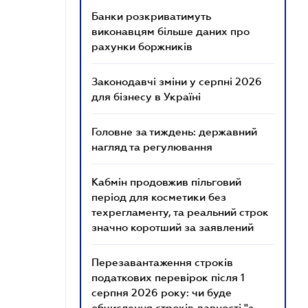
Банки розкриватимуть
виконавцям більше даних про
рахунки боржників
Законодавчі зміни у серпні 2026
для бізнесу в Україні
Головне за тиждень: державний
нагляд та регулювання
Кабмін продовжив пільговий
період для косметики без
техрегламенту, та реальний строк
значно коротший за заявлений
Перезавантаження строків
податкових перевірок після 1
серпня 2026 року: чи буде
обчислення строків давності "з