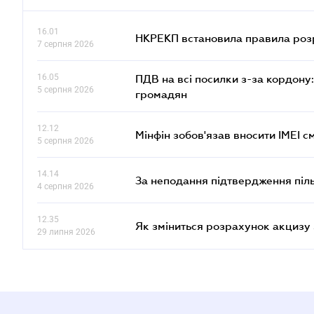
16.01
НКРЕКП встановила правила розра
7 серпня 2026
16.05
ПДВ на всі посилки з-за кордону:
5 серпня 2026
громадян
12.12
Мінфін зобов'язав вносити IMEI 
5 серпня 2026
14.14
За неподання підтвердження піл
4 серпня 2026
12.35
Як зміниться розрахунок акцизу 
29 липня 2026