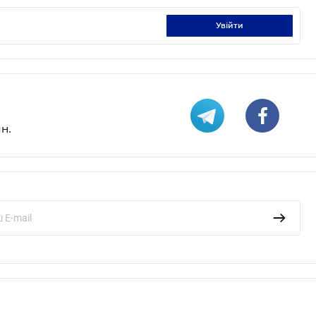
увійти
н.