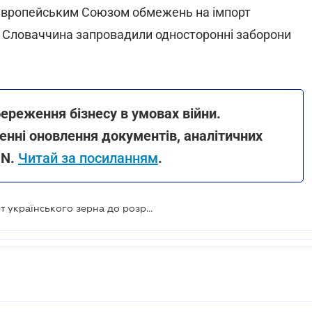
у Європейським Союзом обмежень на імпорт
та Словаччина запровадили односторонні заборони
ереження бізнесу в умовах війни.
нні оновлення документів, аналітичних
ON.
Читай за посиланням
.
Польща збереже ембарго на імпорт українського зерна до розроблення ЄС нових правил