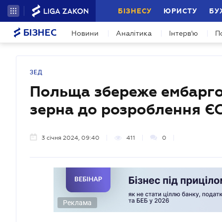
БІЗНЕСУ
ЮРИСТУ
БУ
БІЗНЕС
Новини
Аналітика
Інтерв'ю
П
ЗЕД
Польща збереже ембарго 
зерна до розроблення Є
3 січня 2024, 09:40
411
0
Реклама