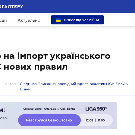
ХГАЛТЕРУ
одії
Актуально
Бізнес під час війни
на імпорт українського
С нових правил
Автор:
Людмила Присяжна, провідний юрист-аналітик LIGA ZAKON
Бізнес