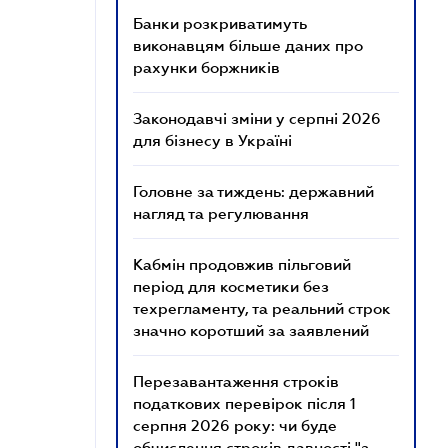
Банки розкриватимуть
виконавцям більше даних про
рахунки боржників
Законодавчі зміни у серпні 2026
для бізнесу в Україні
Головне за тиждень: державний
нагляд та регулювання
Кабмін продовжив пільговий
період для косметики без
техрегламенту, та реальний строк
значно коротший за заявлений
Перезавантаження строків
податкових перевірок після 1
серпня 2026 року: чи буде
обчислення строків давності "з