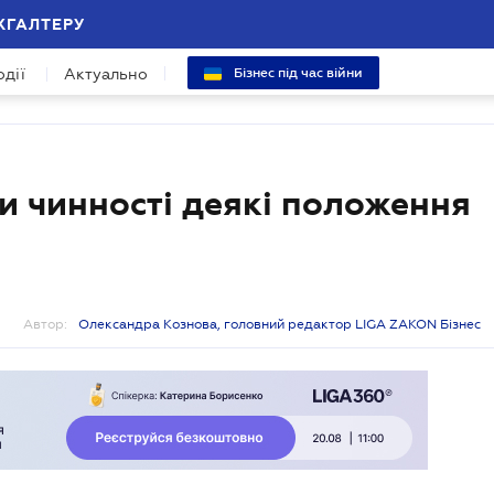
ХГАЛТЕРУ
одії
Актуально
Бізнес під час війни
ли чинності деякі положення
Автор:
Олександра Кознова, головний редактор LIGA ZAKON Бізнес