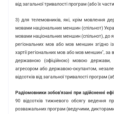
від загальної тривалості програм (або їх части
3) для телемовників, які, крім мовлення 
мовами національних меншин (спільнот) Укра
мовами національних меншин (спільнот), до 
регіональних мов або мов меншин згідно і
хартії регіональних мов або мов меншин", за
державною (офіційною) мовою держави, 
агресором або державою-окупантом, незалежн
відсотків від загальної тривалості програм (аб
Радіомовники зобов'язані при здійсненні е
90 відсотків тижневого обсягу ведення пр
розважальних програм (ведучими, дикторам