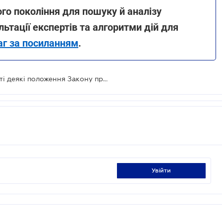
го покоління для пошуку й аналізу
льтації експертів та алгоритми дій для
аг за посиланням
.
З 1 січня 2024 року набули чинності деякі положення Закону про медіа
увійти