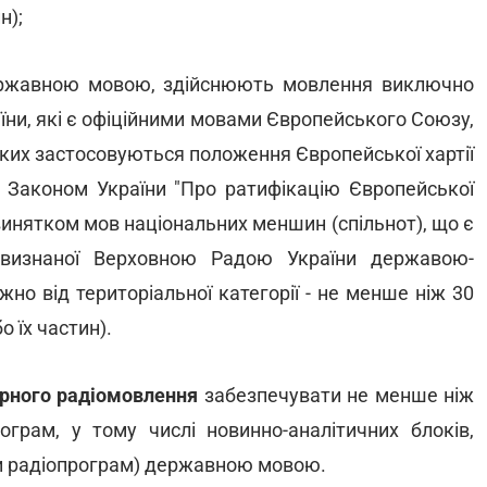
н);
державною мовою, здійснюють мовлення виключно
їни, які є офіційними мовами Європейського Союзу,
яких застосовуються положення Європейської хартії
з Законом України "Про ратифікацію Європейської
 винятком мов національних меншин (спільнот), що є
визнаної Верховною Радою України державою-
о від територіальної категорії - не менше ніж 30
о їх частин).
фірного радіомовлення
забезпечувати не менше ніж
ограм, у тому числі новинно-аналітичних блоків,
и радіопрограм) державною мовою.