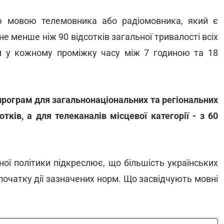
 мовою телемовника або радіомовника, який є
е менше ніж 90 відсотків загальної тривалості всіх
 у кожному проміжку часу між 7 годиною та 18
 програм для загальнонаціональних та регіональних
отків, а для телеканалів місцевої категорії - з 60
ної політики підкреслює, що більшість українських
очатку дії зазначених норм. Що засвідчують мовні