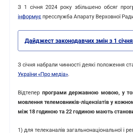
З 1 січня 2024 року збільшено обсяг про
інформує
пресслужба Апарату Верховної Ради
Дайджест законодавчих змін з 1 січня
З січня набрали чинності деякі положення ста
України «Про медіа»
.
Відтепер
програми державною мовою, у том
мовлення телемовників-ліцензіатів у кожном
між 18 годиною та 22 годиною мають станов
1) для телеканалів загальнонаціональної і рег