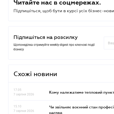
Читайте нас в соцмережах.
Підпишіться, щоб бути в курсі усіх бізнес-нови
Підпишіться на розсилку
Щопонеділка отримуйте weekly-digest про ключові події
бізнесу
Схожі новини
17.05
Кому належатиме тепловий пункт
7 серпня 2026
15.10
Чи звільняє воєнний стан профес
7 серпня 2026
нагляд