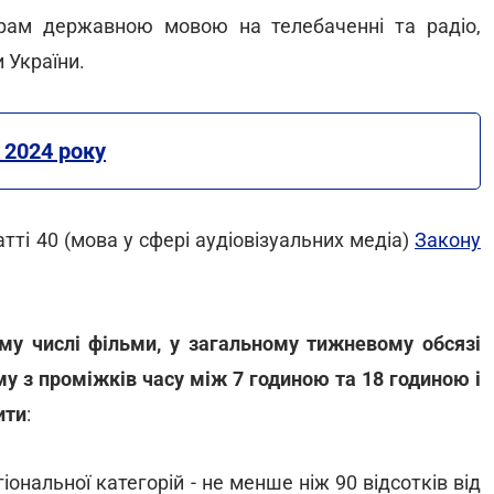
грам державною мовою на телебаченні та радіо,
 України.
 2024 року
тті 40 (мова у сфері аудіовізуальних медіа)
Закону
у числі фільми, у загальному тижневому обсязі
у з проміжків часу між 7 годиною та 18 годиною і
ити
:
іональної категорій - не менше ніж 90 відсотків від