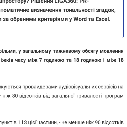
іапростору? Рішення LIGA360: PR-
Автоматичне визначення тональності згадок,
и за обраними критеріями у Word та Excel.
ільми, у загальному тижневому обсягу мовлення
іжків часу між 7 годиною та 18 годиною і між 18
джуються провайдерами аудіовізуальних сервісів на
е ніж 80 відсотків від загальної тривалості програм
унктів 1 і 3 цієї частини, - не менше ніж 90 відсотків