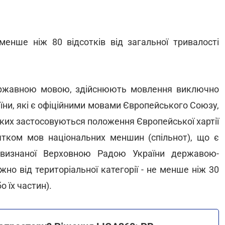
 менше ніж 80 відсотків від загальної тривалості
державною мовою, здійснюють мовлення виключно
їни, які є офіційними мовами Європейського Союзу,
яких застосовуються положення Європейської хартії
тком мов національних меншин (спільнот), що є
визнаної Верховною Радою України державою-
о від територіальної категорії - не менше ніж 30
о їх частин).