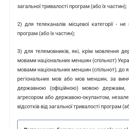
загальної тривалості програм (або їх частин);
2) для телеканалів місцевої категорії - не
програм (або їх частин);
3) для телемовників, які, крім мовлення 
мовами національних меншин (спільнот) Укра
мовами національних меншин (спільнот), до 
регіональних мов або мов меншин, за виня
державною (офіційною) мовою держави, 
агресором або державою-окупантом, незалежн
відсотків від загальної тривалості програм (аб