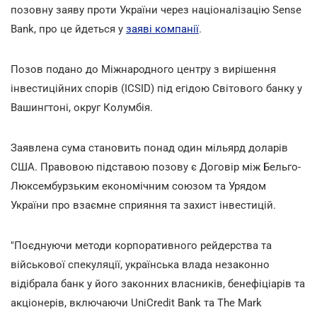
позовну заяву проти України через націоналізацію Sense
Bank, про це йдеться у
заяві компанії
.
Позов подано до Міжнародного центру з вирішення
інвестиційних спорів (ICSID) під егідою Світового банку у
Вашингтоні, округ Колумбія.
Заявлена сума становить понад один мільярд доларів
США. Правовою підставою позову є Договір між Бельго-
Люксембурзьким економічним союзом та Урядом
України про взаємне сприяння та захист інвестицій.
"Поєднуючи методи корпоративного рейдерства та
військової спекуляції, українська влада незаконно
відібрала банк у його законних власників, бенефіціарів та
акціонерів, включаючи UniCredit Bank та The Mark