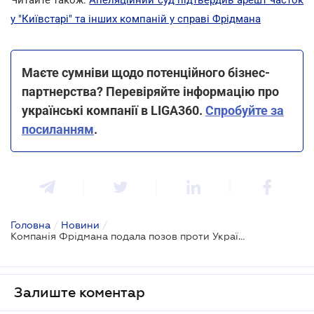
у "Київстарі" та інших компаній у справі Фрідмана
Маєте сумніви щодо потенційного бізнес-
партнерства? Перевіряйте інформацію про
українські компанії в LIGA360.
Спробуйте за
посиланням
.
Головна
/
Новини
/
Компанія Фрідмана подала позов проти України через націоналізацію Сенс Банку
Залиште коментар