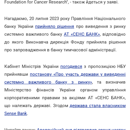
Foundation for Cancer Research", - також йдеться у заяві.
Нагадаємо, 20 липня 2023 року Правління Національного
банку України
прийняло рішення
про виведення з ринку
системно важливого банку
АТ «СЕНС БАНК»
, відповідно
до якого Виконавча дирекція Фонду прийняла рішення
про запровадження в банку тимчасової адміністрації.
Кабінет Міністрів України
погодився
з пропозицією НБУ
прийнявши
постанову «Про участь держави у виведенні
системно важливого банку з ринку»
, та визначив
Міністерство фінансів України органом управління
корпоративними правами за акціями АТ «СЕНС БАНК»,
що належать державі. Згодом
держава стала власником
Sense Bank
.
Читайте також:
Апеляційний суд підтвердив арешт часток