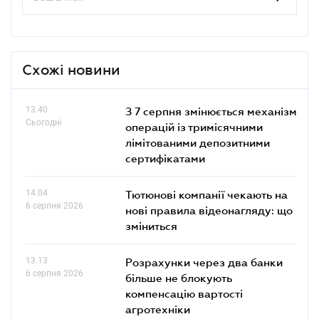
Схожі новини
13.40
З 7 серпня змінюється механізм
Сьогодні
операцій із тримісячними
лімітованими депозитними
сертифікатами
14.04
Тютюнові компанії чекають на
6 серпня 2026
нові правила відеонагляду: що
зміниться
13.13
Розрахунки через два банки
6 серпня 2026
більше не блокують
компенсацію вартості
агротехніки