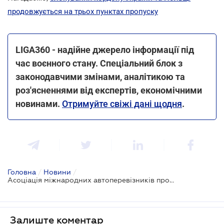
продовжується на трьох пунктах пропуску
LIGA360 - надійне джерело інформації під
час воєнного стану. Спеціальний блок з
законодавчими змінами, аналітикою та
роз'ясненнями від експертів, економічними
новинами.
Отримуйте свіжі дані щодня
.
Головна
/
Новини
/
Асоціація міжнародних автоперевізників пропонує альтернативне рішення замість повернення дозволів на вантажні перевезення для українців
Залиште коментар