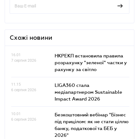
Схожі новини
16.01
НКРЕКП встановила правила
7 серпня 2026
розрахунку "зеленої" частки у
рахунку за світло
11.15
LIGA360 стала
6 серпня 2026
медіапартнером Sustainable
Impact Award 2026
10.01
Безкоштовний вебінар "Бізнес
6 серпня 2026
під прицілом: як не стати ціллю
банку, податкової та БЕБ у
2026"