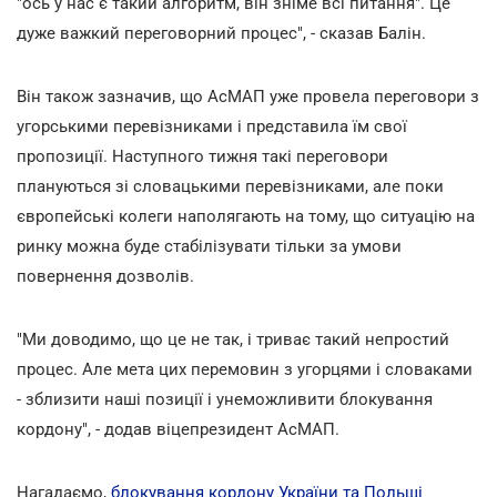
"ось у нас є такий алгоритм, він зніме всі питання". Це
дуже важкий переговорний процес", - сказав Балін.
Він також зазначив, що АсМАП уже провела переговори з
угорськими перевізниками і представила їм свої
пропозиції. Наступного тижня такі переговори
плануються зі словацькими перевізниками, але поки
європейські колеги наполягають на тому, що ситуацію на
ринку можна буде стабілізувати тільки за умови
повернення дозволів.
"Ми доводимо, що це не так, і триває такий непростий
процес. Але мета цих перемовин з угорцями і словаками
- зблизити наші позиції і унеможливити блокування
кордону", - додав віцепрезидент АсМАП.
Нагадаємо,
блокування кордону України та Польщі