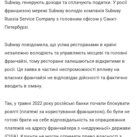
Subway, генерують доходи та сплачують податки. У росії
франшизою мережі Subway володіє компанія Subway
Russia Service Company з головним офісом у Санкт-
Петербурзі.
Subway повідомила, що усіма ресторанами в країні
незалежно володіють та управляють місцеві та головні
франчайзі, тому ресторани залишаються відкритими в
росії. Ця заява в частині неспроможності впливу на
власних франчайзі не відповідає дійсності та фактично
вводить в оману.
Так, у травні 2022 року російські банки почали блокувати
роялті (платежі за користування франшизою), бо були не
готові брати на себе відповідальність за опрацювання
платежів на адресу франчайзера з «недружньої» держави
(США). Клієнти не могли отримати право власності з