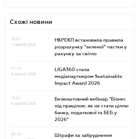
Схожі новини
16.01
НКРЕКП встановила правила
7 серпня 2026
розрахунку "зеленої" частки у
рахунку за світло
11.15
LIGA360 стала
6 серпня 2026
медіапартнером Sustainable
Impact Award 2026
10.01
Безкоштовний вебінар "Бізнес
6 серпня 2026
під прицілом: як не стати ціллю
банку, податкової та БЕБ у
2026"
09.10
Штрафи за забруднення