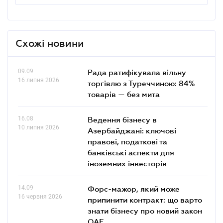
Схожі новини
09.09
Рада ратифікувала вільну
16 липня 2026
торгівлю з Туреччиною: 84%
товарів — без мита
16.08
Ведення бізнесу в
10 липня 2026
Азербайджані: ключові
правові, податкові та
банківські аcпекти для
іноземних інвесторів
14.09
Форс-мажор, який може
16 червня 2026
припинити контракт: що варто
знати бізнесу про новий закон
ОАЕ