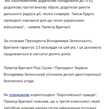
"Він охоплюватиме додаткове обладнання до ППО,
додаткову протитанкову зброю, додаткові ракети
дальнього радіуса дії, тисячі снарядів. Також будуть
проведені навчання для ще тисяч українських
військових", - заявив Прем'єр Британії.
За словами Президента Володимира Зеленського,
Британія гарантує 2,5 мільярди на цей рік, і ця допомога
продовжиться в наступні десять років.
Прем'єр Британії Ріші Сунак і Президент України
Володимир Зеленський уточнили деталі двосторонньої
безпекової угоди.
Як
повідомляє
кореспондент "Європейської правди",
Прем'єр Британії пояснив, що є третій компонент, який
запобігає новому нападу після завершення поточної