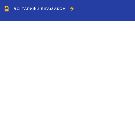
ВСІ ТАРИФИ ЛІГА:ЗАКОН
Співробітництво
Агенти
Дилери
Політика конфіденційності
Умови використання сайту
Реклама
Блог
Новини компанії
Керівництва
Каталоги компаній
Теми в центрі уваги
Підтримка та контакти