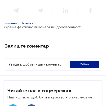
Головна
/
Новини
/
Україна фактично виконала всі домовленності з Польщею для розблокування кордону - Кубраков
Залиште коментар
Увійдіть, щоб залишити коментар
увійти
Читайте нас в соцмережах.
Підпишіться, щоб бути в курсі усіх бізнес-новин.