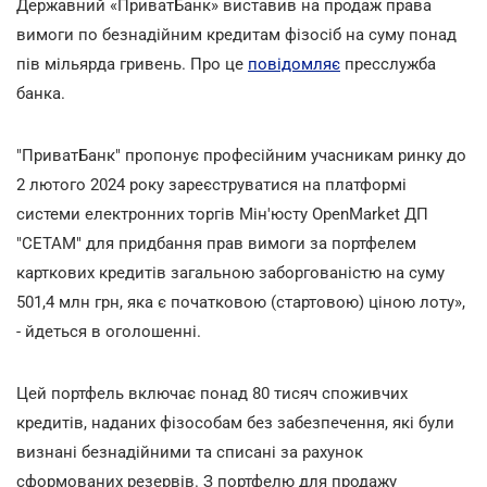
Державний «ПриватБанк» виставив на продаж права
вимоги по безнадійним кредитам фізосіб на суму понад
пів мільярда гривень. Про це
повідомляє
пресслужба
банка.
"ПриватБанк" пропонує професійним учасникам ринку до
2 лютого 2024 року зареєструватися на платформі
системи електронних торгів Мін'юсту OpenMarket ДП
"СЕТАМ" для придбання прав вимоги за портфелем
карткових кредитів загальною заборгованістю на суму
501,4 млн грн, яка є початковою (стартовою) ціною лоту»,
- йдеться в оголошенні.
Цей портфель включає понад 80 тисяч споживчих
кредитів, наданих фізособам без забезпечення, які були
визнані безнадійними та списані за рахунок
сформованих резервів. З портфелю для продажу