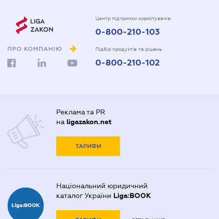
Центр підтримки користувачів
0-800-210-103
ПРО КОМПАНІЮ
Підбір продуктів та рішень
0-800-210-102
Реклама та PR
на
ligazakon.net
ТАРИФИ
Національний юридичний
каталог України
Liga:BOOK