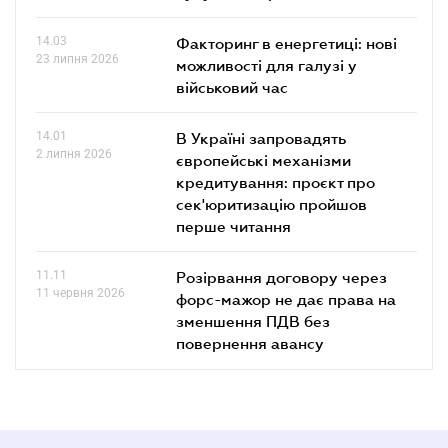
14.03
Факторинг в енергетиці: нові
23 липня 2026
можливості для галузі у
військовий час
14.01
В Україні запровадять
2 липня 2026
європейські механізми
кредитування: проєкт про
сек'юритизацію пройшов
перше читання
11.11
Розірвання договору через
11 червня 2026
форс-мажор не дає права на
зменшення ПДВ без
повернення авансу