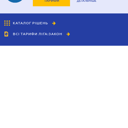
ТАРИФИ
ДЕТАЛЬНІШЕ
КАТАЛОГ РІШЕНЬ
ВСІ ТАРИФИ ЛІГА:ЗАКОН
Співробітництво
Агенти
Дилери
Політика конфіденційності
Умови використання сайту
Реклама
Блог
Новини компанії
Керівництва