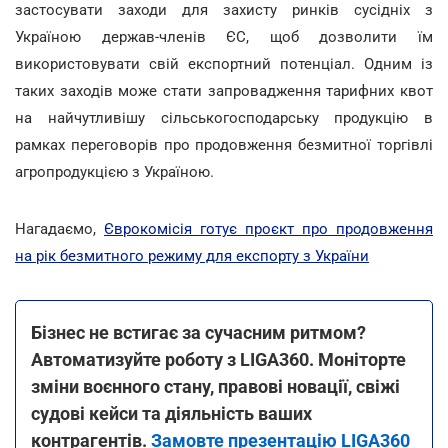
застосувати заходи для захисту ринків сусідніх з
Україною держав-членів ЄС, щоб дозволити їм
використовувати свій експортний потенціал. Одним із
таких заходів може стати запровадження тарифних квот
на найчутливішу сільськогосподарську продукцію в
рамках переговорів про продовження безмитної торгівлі
агропродукцією з Україною.
Нагадаємо,
Єврокомісія готує проєкт про продовження
на рік безмитного режиму для експорту з України
Бізнес не встигає за сучасним ритмом?
Автоматизуйте роботу з LIGA360. Моніторте
зміни воєнного стану, правові новації, свіжі
судові кейси та діяльність ваших
контрагентів.
Замовте презентацію LIGA360