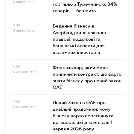
16 липня 2026
торгівлю з Туреччиною: 84%
товарів — без мита
16.08
Ведення бізнесу в
10 липня 2026
Азербайджані: ключові
правові, податкові та
банківські аcпекти для
іноземних інвесторів
14.09
Форс-мажор, який може
16 червня 2026
припинити контракт: що варто
знати бізнесу про новий закон
ОАЕ
14.03
Новий Закон в ОАЕ про
15 червня 2026
цивільні правочини: чому
бізнесу варто переглянути
договори, які діють після 1
червня 2026 року