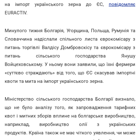
на імпорт українського зерна до ЄС,
повідомляє
EURACTIV.
Минулого тижня Болгарія, Угорщина, Польща, Румунія та
Словаччина надіслали спільного листа єврокомісару з
питань торгівлі Валдісу Домбровскісу та єврокомісару з
питань сільського господарства Янушу
Войцеховському. У ньому вони заявили, що їхні фермери
«суттєво страждають» від того, що ЄС скасував імпортні
квоти та мита на імпорт українського зерна.
Міністерство сільського господарства Болгарії визнало,
що не було аналізу того, як запровадження тарифних
квот і митних зборів вплине на болгарське виробництво,
наприклад, виробництво олії з українських
продуктів. Країна також не має чіткого уявлення, чи може