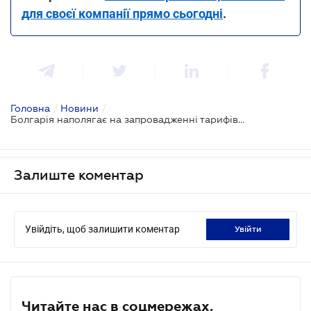
для своєї компанії прямо сьогодні
.
Головна
/
Новини
/
Болгарія наполягає на запровадженні тарифів і квот на імпорт українського зерна до ЄС
Залиште коментар
Увійдіть, щоб залишити коментар
увійти
Читайте нас в соцмережах.