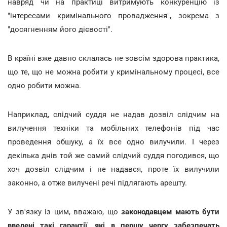
навряд чи на практиці витримують конкуренцію із
"інтересами кримінального провадження", зокрема з
"досягненням його дієвості".
В країні вже давно склалась не зовсім здорова практика,
що те, що не можна робити у кримінальному процесі, все
одно робити можна.
Наприклад, слідчий суддя не надав дозвіл слідчим на
вилучення техніки та мобільних телефонів під час
проведення обшуку, а їх все одно вилучили. І через
декілька днів той же самий слідчий суддя погодився, що
хоч дозвіл слідчим і не надався, проте їх вилучили
законно, а отже вилучені речі підлягають арешту.
У зв'язку із цим, вважаю, що
законодавцем мають бути
введені такі гарантії, які в першу чергу забезпечать