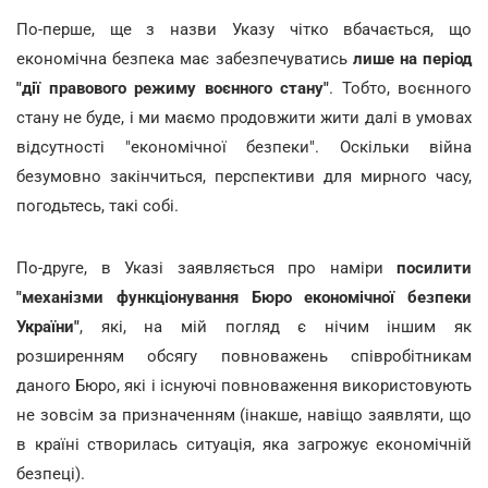
По-перше, ще з назви Указу чітко вбачається, що
економічна безпека має забезпечуватись
лише на період
"дії правового режиму воєнного стану"
. Тобто, воєнного
стану не буде, і ми маємо продовжити жити далі в умовах
відсутності "економічної безпеки". Оскільки війна
безумовно закінчиться, перспективи для мирного часу,
погодьтесь, такі собі.
По-друге, в Указі заявляється про наміри
посилити
"механізми функціонування Бюро економічної безпеки
України"
, які, на мій погляд є нічим іншим як
розширенням обсягу повноважень співробітникам
даного Бюро, які і існуючі повноваження використовують
не зовсім за призначенням (інакше, навіщо заявляти, що
в країні створилась ситуація, яка загрожує економічній
безпеці).