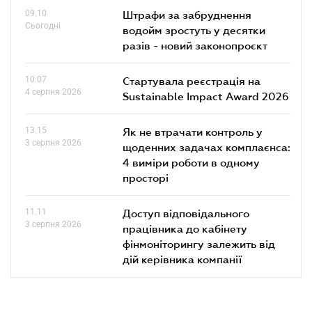
09.10
Штрафи за забруднення
Сьогодні
водойм зростуть у десятки
разів - новий законопроєкт
10.07
Стартувала реєстрація на
4 серпня 2026
Sustainable Impact Award 2026
13.15
Як не втрачати контроль у
3 серпня 2026
щоденних задачах комплаєнса:
4 виміри роботи в одному
просторі
11.11
Доступ відповідального
3 серпня 2026
працівника до кабінету
фінмоніторингу залежить від
дій керівника компанії