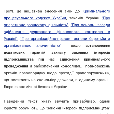
Третє, це ініціатива внесення змін до
Кримінального
процесуального кодексу України
, законів України
"Про
оперативно-розшукову діяльність"
,
"Про основні засади
здійснення державного фінансового контролю в
Україні"
,
"Про організаційно-правові основи боротьби з
організованою злочинністю"
щодо
встановлення
додаткових гарантій захисту законних інтересів
підприємництва під час здійснення кримінального
провадження
й забезпечення консолідації повноважень
органів правопорядку щодо протидії правопорушенням,
що посягають на економіку держави, в єдиному органі -
Бюро економічної безпеки України.
Наведений текст Указу звучить привабливо, однак
юристи розуміють, що "законні інтереси підприємництва"