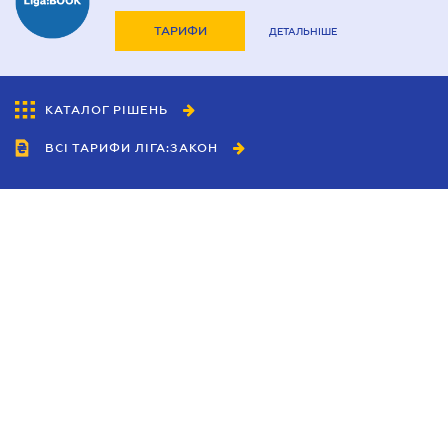
ТАРИФИ
ДЕТАЛЬНІШЕ
КАТАЛОГ РІШЕНЬ
ВСІ ТАРИФИ ЛІГА:ЗАКОН
Співробітництво
Агенти
Дилери
Політика конфіденційності
Умови використання сайту
Реклама
Блог
Новини компанії