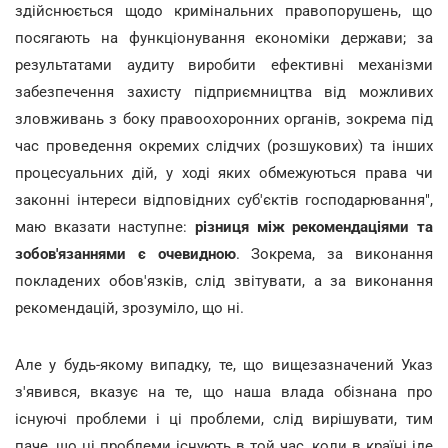
здійснюється щодо кримінальних правопорушень, що
посягають на функціонування економіки держави; за
результатами аудиту виробити ефективні механізми
забезпечення захисту підприємництва від можливих
зловживань з боку правоохоронних органів, зокрема під
час проведення окремих слідчих (розшукових) та інших
процесуальних дій, у ході яких обмежуються права чи
законні інтереси відповідних суб'єктів господарювання",
маю вказати наступне:
різниця між рекомендаціями та
зобов'язаннями є очевидною
. Зокрема, за виконання
покладених обов'язків, слід звітувати, а за виконання
рекомендацій, зрозуміло, що ні.
Але у будь-якому випадку, те, що вищезазначений Указ
з'явився, вказує на те, що наша влада обізнана про
існуючі проблеми і ці проблеми, слід вирішувати, тим
паче, що ці проблеми існують в той час, коли в країні іде