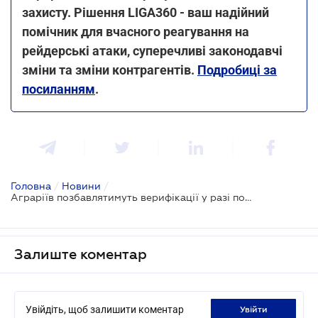
захисту. Рішення LIGA360 - ваш надійний
помічник для вчасного реагування на
рейдерські атаки, суперечливі законодавчі
зміни та зміни контрагентів.
Подробиці за
посиланням
.
Головна
/
Новини
/
Аграріїв позбавлятимуть верифікації у разі порушення правил експорту до деяких країн ЄС
Залиште коментар
Увійдіть, щоб залишити коментар
увійти