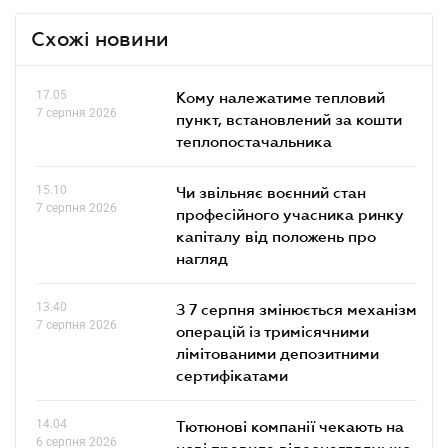
Схожі новини
17.05
Кому належатиме тепловий
7 серпня 2026
пункт, встановлений за кошти
теплопостачальника
15.10
Чи звільняє воєнний стан
7 серпня 2026
професійного учасника ринку
капіталу від положень про
нагляд
13.40
З 7 серпня змінюється механізм
7 серпня 2026
операцій із тримісячними
лімітованими депозитними
сертифікатами
14.04
Тютюнові компанії чекають на
6 серпня 2026
нові правила відеонагляду: що