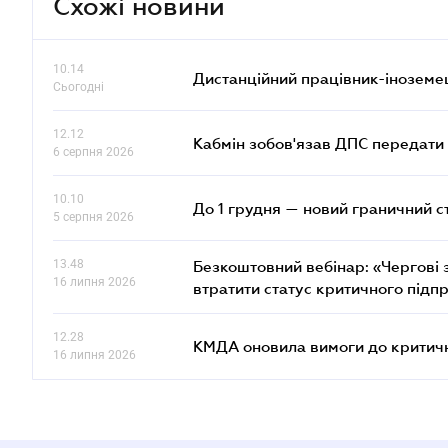
Схожі новини
10.14
Дистанційний працівник-іноземе
Сьогодні
12.12
Кабмін зобов'язав ДПС передати 
6 серпня 2026
10.10
До 1 грудня — новий граничний с
5 серпня 2026
13.48
Безкоштовний вебінар: «Чергові з
16 липня 2026
втратити статус критичного підп
12.28
КМДА оновила вимоги до критичн
16 липня 2026