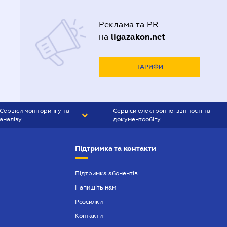
Реклама та PR
ligazakon.net
на
ТАРИФИ
Сервіси моніторингу та
Сервіси електронної звітності та
аналізу
документообігу
CONTR AGENT
Liga:REPORT
Підтримка та контакти
SMS-МАЯК
VERDICTUM
Підтримка абонентів
Напишіть нам
SEMANTRUM
Розсилки
SMS-МАЯК ІПОТЕКА
Контакти