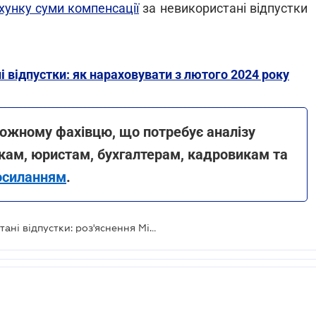
хунку суми компенсації
за невикористані відпустки
 відпустки: як нараховувати з лютого 2024 року
жному фахівцю, що потребує аналізу
кам, юристам, бухгалтерам, кадровикам та
осиланням
.
Виплата компенсації за невикористані відпустки: роз'яснення Мінекономіки