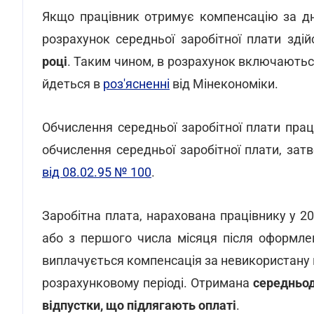
Якщо працівник отримує компенсацію за дні 
розрахунок середньої заробітної плати зд
році
. Таким чином, в розрахунок включаються
йдеться в
роз'ясненні
від Мінекономіки.
Обчислення середньої заробітної плати пра
обчислення середньої заробітної плати, за
від 08.02.95 № 100
.
Заробітна плата, нарахована працівнику у 20
або з першого числа місяця після оформле
виплачується компенсація за невикористану ві
розрахунковому періоді. Отримана
середньод
відпустки, що підлягають оплаті
.