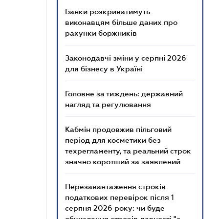
Банки розкриватимуть
виконавцям більше даних про
рахунки боржників
Законодавчі зміни у серпні 2026
для бізнесу в Україні
Головне за тиждень: державний
нагляд та регулювання
Кабмін продовжив пільговий
період для косметики без
техрегламенту, та реальний строк
значно коротший за заявлений
Перезавантаження строків
податкових перевірок після 1
серпня 2026 року: чи буде
обчислення строків давності "з