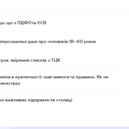
ць: що з ПДФОта ЄСВ
персональні дані про чоловіків 18–60 років
трок звіряння списків з ТЦК
міни в критичності: нові вимоги та правила. Як не
риємства»
о важливих підприємств столиці