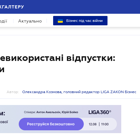
ХГАЛТЕРУ
одії
Актуально
Бізнес під час війни
евикористані відпустки:
и
Автор:
Олександра Кознова, головний редактор LIGA ZAKON Бізнес