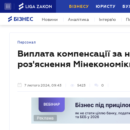
БІЗНЕСУ
ЮРИСТУ
БУ
БІЗНЕС
Новини
Аналітика
Інтерв'ю
П
Персонал
Виплата компенсації за н
роз'яснення Мінекономік
7 лютого 2024, 09:43
5423
0
Реклама