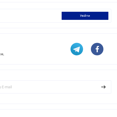
увійти
н.