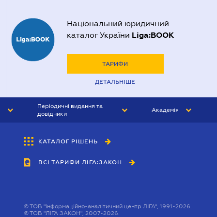
Національний юридичний
Liga:BOOK
каталог України
ТАРИФИ
ДЕТАЛЬНІШЕ
Періодичні видання та
Академія
довідники
ЮРИСТ&ЗАКОН
АКАДЕМІЯ ЛІГА:ЗАКОН
КАТАЛОГ РІШЕНЬ
БУХГАЛТЕР&ЗАКОН
ВСІ ТАРИФИ ЛІГА:ЗАКОН
ВІСНИК МСФЗ
ІНТЕРБУХ
ОСОБИСТИЙ ЕКСПЕРТ
©
ТОВ "інформаційно-аналітичний центр ЛІГА", 1991-2026.
©
ТОВ "ЛІГА ЗАКОН", 2007-2026.