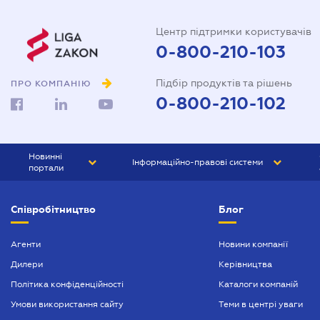
Центр підтримки користувачів
0-800-210-103
Підбір продуктів та рішень
ПРО КОМПАНІЮ
0-800-210-102
Новинні
Інформаційно-правові системи
портали
ЮРЛІГА
Право України
Співробітництво
Блог
БІЗНЕС
ГРАНД
БУХГАЛТЕР.ua
ПРАЙМ
Агенти
Новини компанії
Дилери
Керівництва
БУХГАЛТЕР ПРОФ
Політика конфіденційності
Каталоги компаній
ЮРИСТ ПРОФ
Умови використання сайту
Теми в центрі уваги
ЮРИСТ