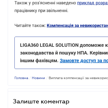
Також у роз'ясненні наведено
приклад розра
працівнику при звільненні.
Читайте також:
Компенсація за невикористані
LIGA360 LEGAL SOLUTION допоможе ко
законодавства й пошуку НПА. Керівни
іншим фахівцям.
Замовте доступ за п
Головна
/
Новини
/
Залиште коментар