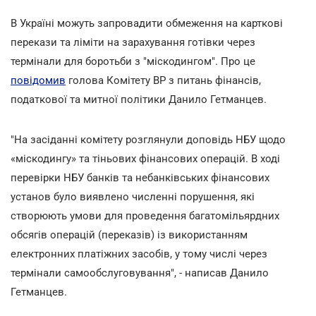
В Україні можуть запровадити обмеження на карткові
перекази та ліміти на зарахування готівки через
термінали для боротьби з "міскодингом". Про це
повідомив
голова Комітету ВР з питань фінансів,
податкової та митної політики Данило Гетманцев.
"На засіданні комітету розглянули доповідь НБУ щодо
«міскодингу» та тіньових фінансових операцій. В ході
перевірки НБУ банків та небанківських фінансових
установ було виявлено численні порушення, які
створюють умови для проведення багатомільярдних
обсягів операцій (переказів) із використанням
електронних платіжних засобів, у тому числі через
термінали самообслуговування", - написав Данило
Гетманцев.