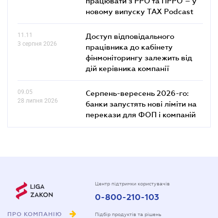
працювати з РРО та ПРРО – у
новому випуску TAX Podcast
11.11
Доступ відповідального
3 серпня 2026
працівника до кабінету
фінмоніторингу залежить від
дій керівника компанії
09.05
Серпень-вересень 2026-го:
28 липня 2026
банки запустять нові ліміти на
перекази для ФОП і компаній
Центр підтримки користувачів
0-800-210-103
ПРО КОМПАНІЮ
Підбір продуктів та рішень