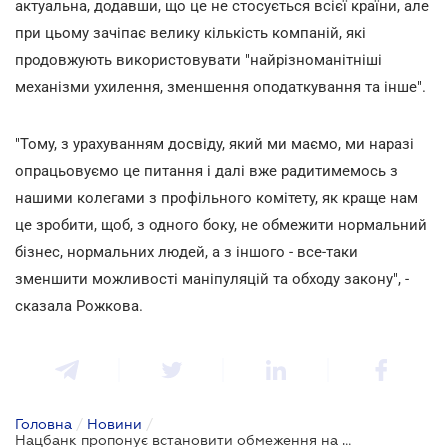
актуальна, додавши, що це не стосується всієї країни, але
при цьому зачіпає велику кількість компаній, які
продовжують використовувати "найрізноманітніші
механізми ухилення, зменшення оподаткування та інше".
"Тому, з урахуванням досвіду, який ми маємо, ми наразі
опрацьовуємо це питання і далі вже радитимемось з
нашими колегами з профільного комітету, як краще нам
це зробити, щоб, з одного боку, не обмежити нормальний
бізнес, нормальних людей, а з іншого - все-таки
зменшити можливості маніпуляцій та обходу закону", -
сказала Рожкова.
Головна
/
Новини
/
Нацбанк пропонує встановити обмеження на карткові перекази та ліміти на зарахування готівки через термінали