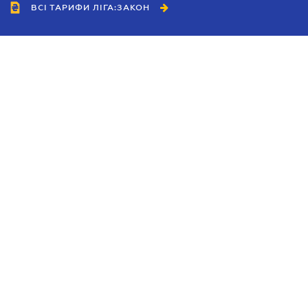
ВСІ ТАРИФИ ЛІГА:ЗАКОН
Співробітництво
Агенти
Дилери
Політика конфіденційності
Умови використання сайту
Реклама
Блог
Новини компанії
Керівництва
Каталоги компаній
Теми в центрі уваги
Підтримка та контакти