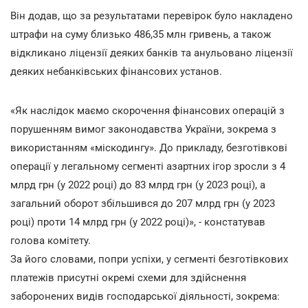
Він додав, що за результатами перевірок було накладено
штрафи на суму близько 486,35 млн гривень, а також
відкликано ліцензії деяких банків та анульовано ліцензії
деяких небанківських фінансових установ.
«Як наслідок маємо скорочення фінансових операцій з
порушенням вимог законодавства України, зокрема з
використанням «міскодингу». До прикладу, безготівкові
операції у легальному сегменті азартних ігор зросли з 4
млрд грн (у 2022 році) до 83 млрд грн (у 2023 році), а
загальний оборот збільшився до 207 млрд грн (у 2023
році) проти 14 млрд грн (у 2022 році)», - констатував
голова комітету.
За його словами, попри успіхи, у сегменті безготівкових
платежів присутні окремі схеми для здійснення
заборонених видів господарської діяльності, зокрема: