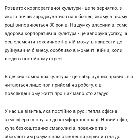
Розвиток корпоративної культури - це те зернятко, з
якого почав зароджуватися наш бізнес, якому в цьому
році виповнюється 30 років. На думку власників, саме
здорова корпоративна культура - це запорука успіху, а
ось елементи токсичності в ній можуть привести до
руйнування бізнесу, особливо в моменті війни, коли
люди в постійному стресі.
В деяких компаніях культура - це набір нудних правил, які
читаються лише при прийомі на роботу, а в
повсякденному житті про них мало хто згадує.
У нас це візитка, яка постійно в русі: тепла офісна
атмосфера спонукає до комфортної праці. Новий офіс,
купа безкоштовних смаколиків, поважне та з
абсолютним розумінням ставлення керівництва до