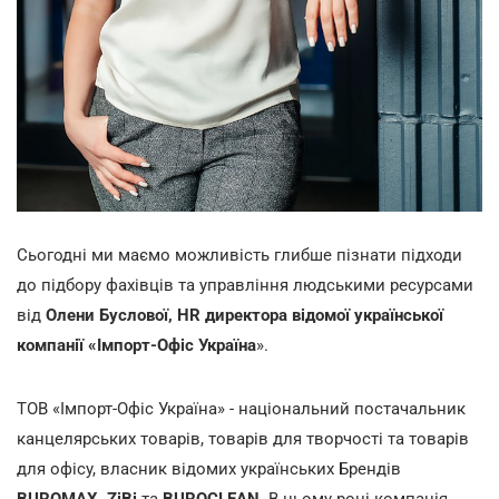
Сьогодні ми маємо можливість глибше пізнати підходи
до підбору фахівців та управління людськими ресурсами
від
Олени Буслової, HR директора відомої української
компанії «Імпорт-Офіс Україна
».
ТОВ «Імпорт-Офіс Україна» - національний постачальник
канцелярських товарів, товарів для творчості та товарів
для офісу, власник відомих українських Брендів
BUROMAX, ZiBi
та
BUROCLEAN.
В цьому році компанія