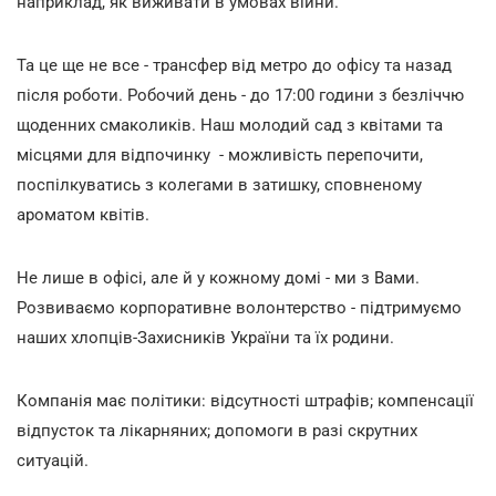
наприклад, як виживати в умовах війни.
Та це ще не все - трансфер від метро до офісу та назад
після роботи. Робочий день - до 17:00 години з безліччю
щоденних смаколиків. Наш молодий сад з квітами та
місцями для відпочинку - можливість перепочити,
поспілкуватись з колегами в затишку, сповненому
ароматом квітів.
Не лише в офісі, але й у кожному домі - ми з Вами.
Розвиваємо корпоративне волонтерство - підтримуємо
наших хлопців-Захисників України та їх родини.
Компанія має політики: відсутності штрафів; компенсації
відпусток та лікарняних; допомоги в разі скрутних
ситуацій.