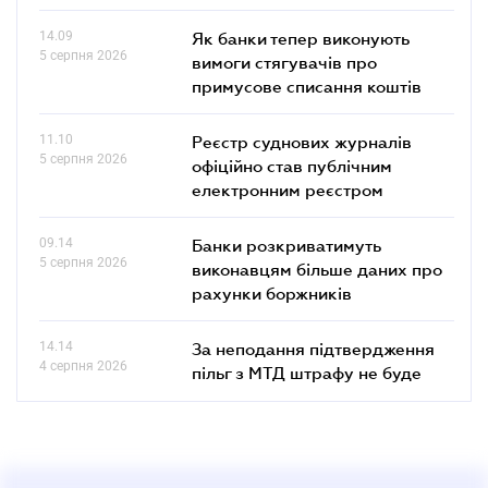
14.09
Як банки тепер виконують
5 серпня 2026
вимоги стягувачів про
примусове списання коштів
11.10
Реєстр суднових журналів
5 серпня 2026
офіційно став публічним
електронним реєстром
09.14
Банки розкриватимуть
5 серпня 2026
виконавцям більше даних про
рахунки боржників
14.14
За неподання підтвердження
4 серпня 2026
пільг з МТД штрафу не буде