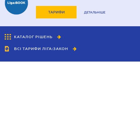
ТАРИФИ
ДЕТАЛЬНІШЕ
КАТАЛОГ РІШЕНЬ
ВСІ ТАРИФИ ЛІГА:ЗАКОН
Співробітництво
Агенти
Дилери
Політика конфіденційності
Умови використання сайту
Реклама
Блог
Новини компанії