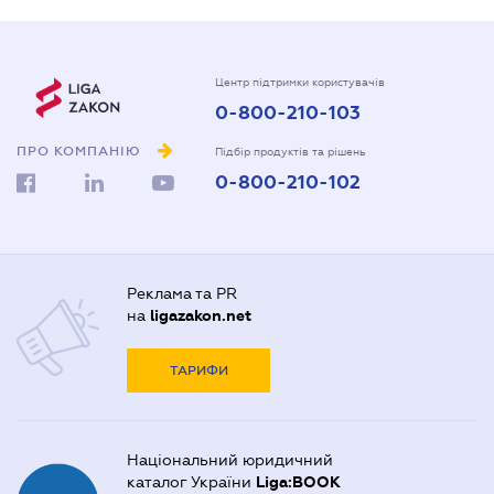
Центр підтримки користувачів
0-800-210-103
ПРО КОМПАНІЮ
Підбір продуктів та рішень
0-800-210-102
Реклама та PR
на
ligazakon.net
ТАРИФИ
Національний юридичний
каталог України
Liga:BOOK