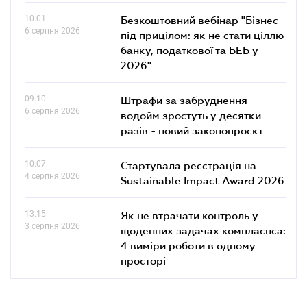
10.01
Безкоштовний вебінар "Бізнес
6 серпня 2026
під прицілом: як не стати ціллю
банку, податкової та БЕБ у
2026"
09.10
Штрафи за забруднення
6 серпня 2026
водойм зростуть у десятки
разів - новий законопроєкт
10.07
Стартувала реєстрація на
4 серпня 2026
Sustainable Impact Award 2026
13.15
Як не втрачати контроль у
3 серпня 2026
щоденних задачах комплаєнса:
4 виміри роботи в одному
просторі