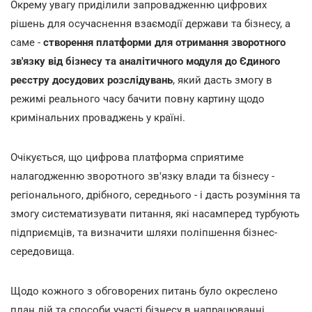
Окрему увагу приділили запровадженню цифрових
рішень для осучаснення взаємодії держави та бізнесу, а
саме -
створення платформи для отримання зворотного
зв'язку від бізнесу та аналітичного модуля до Єдиного
реєстру досудових розслідувань
, який дасть змогу в
режимі реального часу бачити повну картину щодо
кримінальних проваджень у країні.
Очікується, що цифрова платформа сприятиме
налагодженню зворотного зв'язку влади та бізнесу -
регіонального, дрібного, середнього - і дасть розуміння та
змогу систематизувати питання, які насамперед турбують
підприємців, та визначити шляхи поліпшення бізнес-
середовища.
Щодо кожного з обговорених питань було окреслено
план дій та способи участі бізнесу в напрацюванні