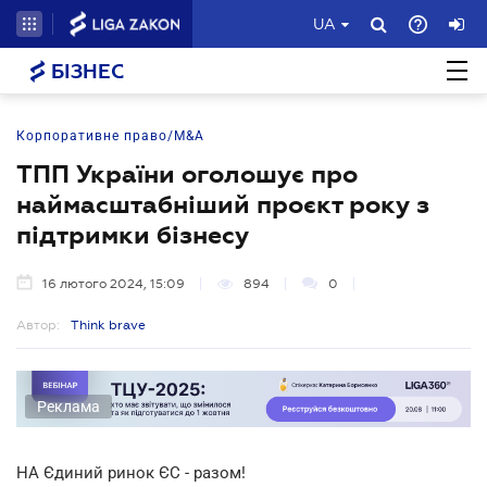
UA
БІЗНЕС
Корпоративне право/M&A
ТПП України оголошує про
наймасштабніший проєкт року з
підтримки бізнесу
16 лютого 2024, 15:09
894
0
Автор:
Think brave
Реклама
НА Єдиний ринок ЄС - разом!