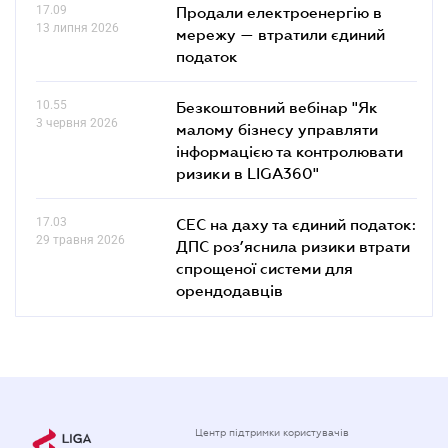
17.09
Продали електроенергію в
13 липня 2026
мережу — втратили єдиний
податок
10.55
Безкоштовний вебінар "Як
3 червня 2026
малому бізнесу управляти
інформацією та контролювати
ризики в LIGA360"
17.03
СЕС на даху та єдиний податок:
29 травня 2026
ДПС роз’яснила ризики втрати
спрощеної системи для
орендодавців
Центр підтримки користувачів