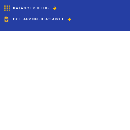
КАТАЛОГ РІШЕНЬ
ВСІ ТАРИФИ ЛІГА:ЗАКОН
Співробітництво
Агенти
Дилери
Політика конфіденційності
Умови використання сайту
Реклама
Блог
Новини компанії
Керівництва
Каталоги компаній
Теми в центрі уваги