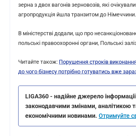
зерна з двох вагонів зерновозів, які очікува
агропродукція йшла транзитом до Німеччини
В міністерстві додали, що про несанкціонова
польські правоохоронні органи, Польські залі
Читайте також:
Порушення строків виконання
до чого бізнесу потрібно готуватись вже зара
LIGA360 - надійне джерело інформації 
законодавчими змінами, аналітикою та
економічними новинами.
Отримуйте св