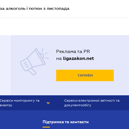
за алкоголь і тютюн з листопада
Реклама та PR
ligazakon.net
на
ТАРИФИ
Сервіси моніторингу та
Сервіси електронної звітності та
аналізу
документообігу
CONTR AGENT
Liga:REPORT
Підтримка та контакти
SMS-МАЯК