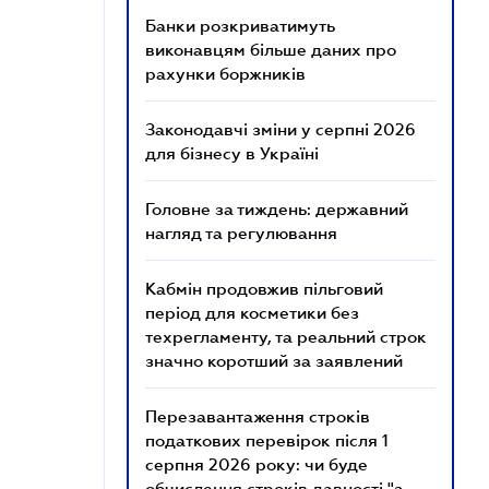
Банки розкриватимуть
виконавцям більше даних про
рахунки боржників
Законодавчі зміни у серпні 2026
для бізнесу в Україні
Головне за тиждень: державний
нагляд та регулювання
Кабмін продовжив пільговий
період для косметики без
техрегламенту, та реальний строк
значно коротший за заявлений
Перезавантаження строків
податкових перевірок після 1
серпня 2026 року: чи буде
обчислення строків давності "з