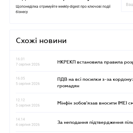
Щопонеділка отримуйте weekly-digest про ключові події
бізнесу
Схожі новини
16.01
НКРЕКП встановила правила розра
7 серпня 2026
16.05
ПДВ на всі посилки з-за кордону:
5 серпня 2026
громадян
12.12
Мінфін зобов'язав вносити IMEI 
5 серпня 2026
14.14
За неподання підтвердження піл
4 серпня 2026