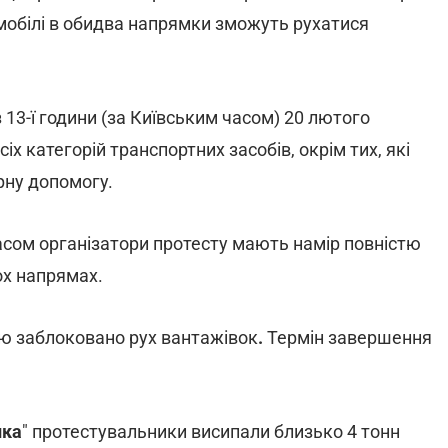
омобілі в обидва напрямки зможуть рухатися
 13-ї години (за Київським часом) 20 лютого
х категорій транспортних засобів, окрім тих, які
рну допомогу.
асом організатори протесту мають намір повністю
ох напрямах.
ю заблоковано рух вантажівок
.
Термін завершення
ика
" протестувальники висипали близько 4 тонн