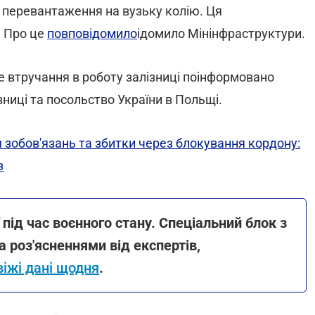
ли перевантаження на вузьку колію. Ця
. Про це
пов
повідомило
ідомило Мінінфраструктури.
не втручання в роботу залізниці поінформовано
зниці та посольство України в Польщі.
 зобов'язань та збитки через блокування кордону:
з
під час воєнного стану. Спеціальний блок з
 роз'ясненнями від експертів,
іжі дані щодня
.