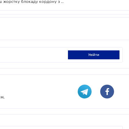
Польські фермери розпочали більш жорстку блокаду кордону з Україною та висипали зерно з вантажного вагону
увійти
н.