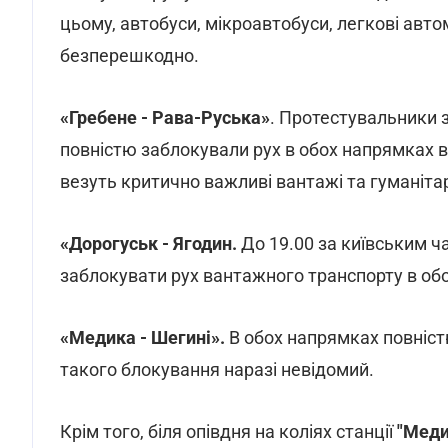
цьому, автобуси, мікроавтобуси, легкові авт
безперешкодно.
«Гребене - Рава-Руська»
. Протестувальники з
повністю заблокували рух в обох напрямках всі
везуть критично важливі вантажі та гуманіта
«Дорогуськ - Ягодин.
До 19.00 за київським ч
заблокувати рух вантажного транспорту в об
«Медика - Шегині».
В обох напрямках повніст
такого блокування наразі невідомий.
Крім того, біля опівдня на коліях станції
"Мед