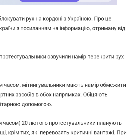
локувати рух на кордоні з Україною. Про це
аїни з посиланням на інформацію, отриману від
 протестувальники озвучили намір перекрити рух
ким часом, мітингувальники мають намір обмежити
ортних засобів в обох напрямках. Обіцяють
нітарною допомогою.
им часом) 20 лютого протестувальники планують
щі, крім тих, які перевозять критичні вантажі. При