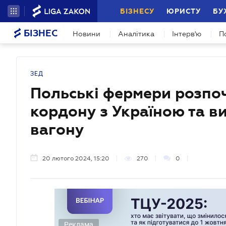
БІЗНЕСУ
ЮРИСТУ
БУ
БІЗНЕС
Новини
Аналітика
Інтерв'ю
П
ЗЕД
Польські фермери розпо
кордону з Україною та в
вагону
20 лютого 2024, 15:20
270
0
Реклама