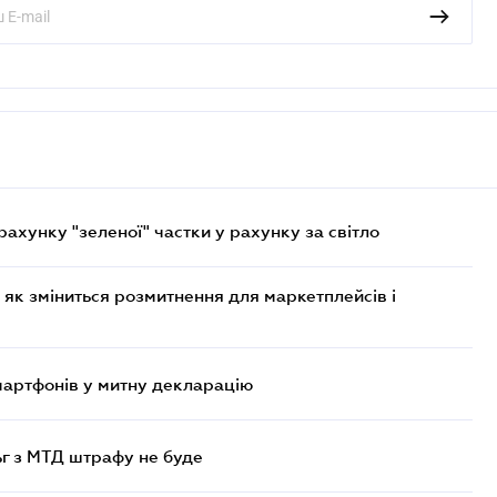
хунку "зеленої" частки у рахунку за світло
 як зміниться розмитнення для маркетплейсів і
смартфонів у митну декларацію
ьг з МТД штрафу не буде