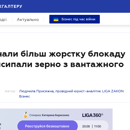
ХГАЛТЕРУ
одії
Актуально
Бізнес під час війни
чали більш жорстку блокаду
исипали зерно з вантажного
Автор:
Людмила Присяжна, провідний юрист-аналітик LIGA ZAKON
Бізнес