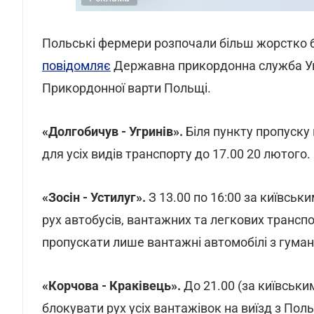
Польські фермери розпочали більш жорстко б
повідомляє
Державна прикордонна служба Укр
Прикордонної варти Польщі.
«Долгобичув - Угринів».
Біля пункту пропуску
для усіх видів транспорту до 17.00 20 лютого.
«Зосін - Устилуг».
З 13.00 по 16:00 за київсь
рух автобусів, вантажних та легкових трансп
пропускати лише вантажні автомобілі з гума
«Корчова - Краківець».
До 21.00 (за київськ
блокувати рух усіх вантажівок на виїзд з Поль