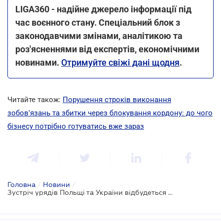
LIGA360 - надійне джерело інформації під
час воєнного стану. Спеціальний блок з
законодавчими змінами, аналітикою та
роз'ясненнями від експертів, економічними
новинами.
Отримуйте свіжі дані щодня
.
Читайте також:
Порушення строків виконання
зобов'язань та збитки через блокування кордону: до чого
бізнесу потрібно готуватись вже зараз
Головна
/
Новини
/
Зустріч урядів Польщі та України відбудеться 28 березня у Варшаві