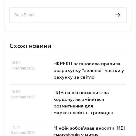
Схожі новини
16.01
НКРЕКП встановила правила
7 серпня 2026
розрахунку "зеленої" частки у
рахунку за світло
16.05
ПДВ на всі посилки з-за
5 серпня 2026
кордону: як зміниться
розмитнення для
маркетплейсів і громадян
12.12
Мінфін зобов'язав вносити IMEI
5 серпня 2026
смартфонів у митну