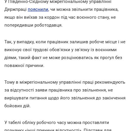
У Південно-Східному міжрегіональному управлінні
Держпраці
пояснили
, чи можна звільнити працівника,
якщо він виїхав за кордон під час воєнного стану, не
попередивши роботодавця.
Так, у випадку, коли працівник залишив робоче місце і не
виконує свої трудові обов'язки у зв'язку із воєнними
діями, такий факт не може розцінюватись як прогул без
поважної причини.
Тому в міжрегіональному управлінні праці рекомендують
за відсутності заяви працівника про звільнення, не
вирішувати питання щодо його звільнення до закінчення
бойових дій.
У табелі обліку робочого часу можна проставляти
позначку «інші причини відсутності». Підстави для