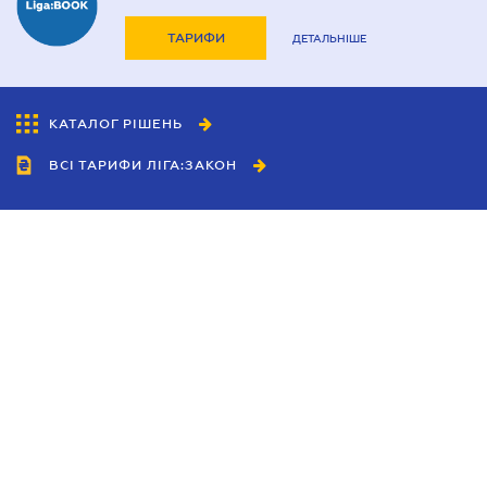
ТАРИФИ
ДЕТАЛЬНІШЕ
КАТАЛОГ РІШЕНЬ
ВСІ ТАРИФИ ЛІГА:ЗАКОН
Співробітництво
Агенти
Дилери
Політика конфіденційності
Умови використання сайту
Реклама
Блог
Новини компанії