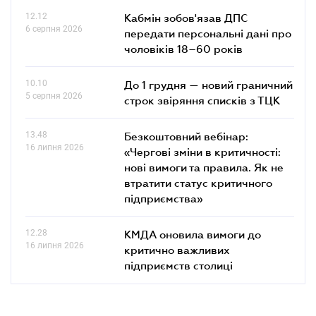
12.12
Кабмін зобов'язав ДПС
6 серпня 2026
передати персональні дані про
чоловіків 18–60 років
10.10
До 1 грудня — новий граничний
5 серпня 2026
строк звіряння списків з ТЦК
13.48
Безкоштовний вебінар:
16 липня 2026
«Чергові зміни в критичності:
нові вимоги та правила. Як не
втратити статус критичного
підприємства»
12.28
КМДА оновила вимоги до
16 липня 2026
критично важливих
підприємств столиці