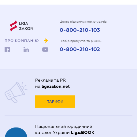
Центр підтримки користувачів
0-800-210-103
ПРО КОМПАНІЮ
Підбір продуктів та рішень
0-800-210-102
Реклама та PR
на
ligazakon.net
ТАРИФИ
Національний юридичний
каталог України
Liga:BOOK