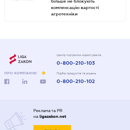
більше не блокують
компенсацію вартості
агротехніки
Центр підтримки користувачів
0-800-210-103
ПРО КОМПАНІЮ
Підбір продуктів та рішень
0-800-210-102
Реклама та PR
на
ligazakon.net