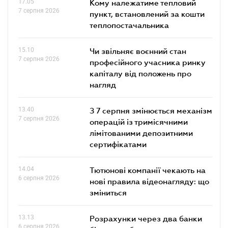
17.05
Кому належатиме тепловий
7 серпня 2026
пункт, встановлений за кошти
теплопостачальника
15.10
Чи звільняє воєнний стан
7 серпня 2026
професійного учасника ринку
капіталу від положень про
нагляд
13.40
З 7 серпня змінюється механізм
7 серпня 2026
операцій із тримісячними
лімітованими депозитними
сертифікатами
14.04
Тютюнові компанії чекають на
6 серпня 2026
нові правила відеонагляду: що
зміниться
13.13
Розрахунки через два банки
6 серпня 2026