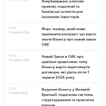
Азербайджані: ключові
правові, податкові та
банківські аcпекти для
іноземних інвесторів
14.09
Форс-мажор, який може
16 червня 2026
припинити контракт: що варто
знати бізнесу про новий закон
ОАЕ
14.03
Новий Закон в ОАЕ про
15 червня 2026
цивільні правочини: чому
бізнесу варто переглянути
договори, які діють після 1
червня 2026 року
17.04
Ведення бізнесу у Великій
5 червня 2026
Британії: податкова система,
структурування та практичні
поради