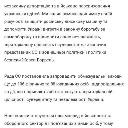
незаконну депортацію та військове перевиховання
українських дітей. Ми залишаємось єдиними у своїй
рішучості знищити російську військову машину та
допомогти Україні виграти її законну боротьбу за
самооборону та відновити свою незалежність,
територіальну цілісність і суверенітет», - зазначив
представник ЄС з зовнішньої політики і політики
безпеки Жозеп Боррель.
Рада ЄС постановила запровадити обмежувальні заходи
ще до 106 фізичних та 88 юридичних осіб , відповідальних
за дії, що підривають або загрожують територіальній
цілісності, суверенітету та незалежності України.
Нові списки стосуються насамперед військового та
оборонного секторів і пов'язаних з ними осіб, у тому