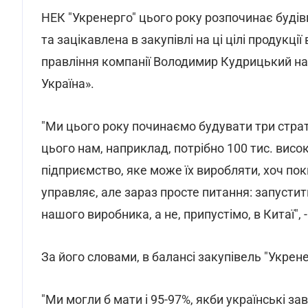
НЕК "Укренерго" цього року розпочинає будів
та зацікавлена в закупівлі на ці цілі продукці
правління компанії Володимир Кудрицький на 
Україна».
"Ми цього року починаємо будувати три стратег
цього нам, наприклад, потрібно 100 тис. висок
підприємство, яке може їх виробляти, хоч по
управляє, але зараз просте питання: запусти
нашого виробника, а не, припустімо, в Китаї",
За його словами, в балансі закупівель "Укрене
"Ми могли б мати і 95-97%, якби українські за