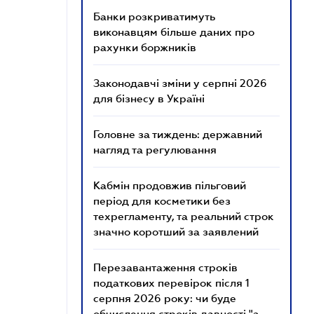
Банки розкриватимуть
виконавцям більше даних про
рахунки боржників
Законодавчі зміни у серпні 2026
для бізнесу в Україні
Головне за тиждень: державний
нагляд та регулювання
Кабмін продовжив пільговий
період для косметики без
техрегламенту, та реальний строк
значно коротший за заявлений
Перезавантаження строків
податкових перевірок після 1
серпня 2026 року: чи буде
обчислення строків давності "з