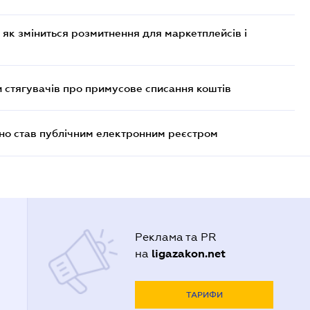
 як зміниться розмитнення для маркетплейсів і
 стягувачів про примусове списання коштів
йно став публічним електронним реєстром
Реклама та PR
ligazakon.net
на
ТАРИФИ