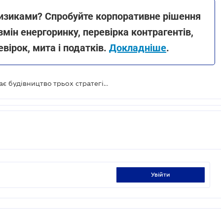
ризиками? Спробуйте корпоративне рішення
мін енергоринку, перевірка контрагентів,
евірок, мита і податків.
Докладніше
.
У 2024 році "Укренерго" розпочинає будівництво трьох стратегічних ЛЕП
увійти