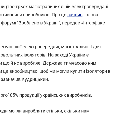
ництво трьох магістральних ліній електропередачі
ї вітчизняних виробників. Про це
заявив
голова
форумі "Зроблено в Україні", передає «Інтерфакс-
ічні лінії електропередачі, магістральні. І для
овольтних ізоляторів. На заході України є
ки що й не виробляє. Держава тимчасово ним
ти це виробництво, щоб ми могли купити ізолятори в
 - зазначив Кудрицький.
рго" 85% продукції українських виробників.
води могли виробляти стільки, скільки нам