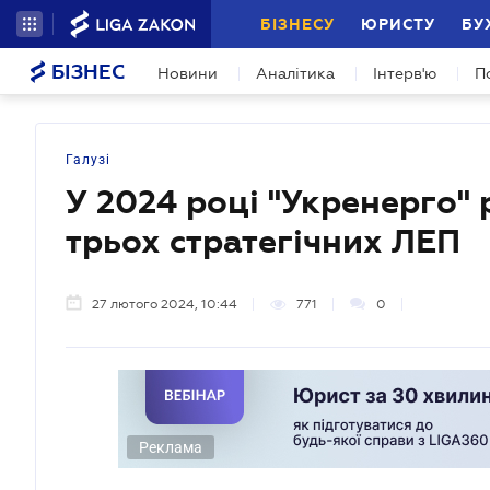
БІЗНЕСУ
ЮРИСТУ
БУ
БІЗНЕС
Новини
Аналітика
Інтерв'ю
П
Галузі
У 2024 році "Укренерго"
трьох стратегічних ЛЕП
27 лютого 2024, 10:44
771
0
Реклама