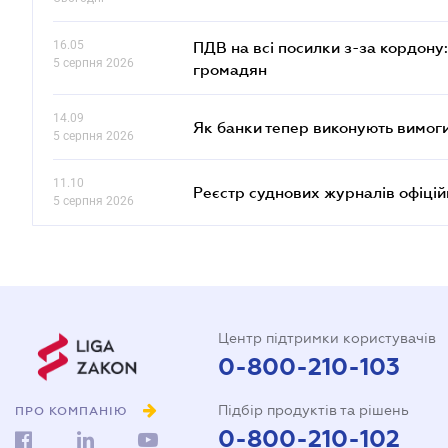
16.05
ПДВ на всі посилки з-за кордону:
5 серпня 2026
громадян
14.09
Як банки тепер виконують вимоги
5 серпня 2026
11.10
Реєстр суднових журналів офіці
5 серпня 2026
Центр підтримки користувачів
0-800-210-103
Підбір продуктів та рішень
ПРО КОМПАНІЮ
0-800-210-102