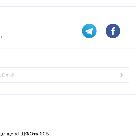
н.
ць: що з ПДФОта ЄСВ