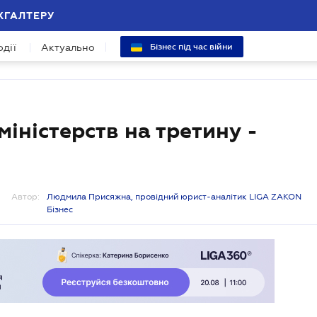
ХГАЛТЕРУ
одії
Актуально
Бізнес під час війни
іністерств на третину -
Автор:
Людмила Присяжна, провідний юрист-аналітик LIGA ZAKON
Бізнес