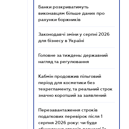
Банки розкриватимуть
виконавцям більше даних про
рахунки боржників
Законодавчі зміни у серпні 2026
для бізнесу в Україні
Головне за тиждень: державний
нагляд та регулювання
Кабмін продовжив пільговий
період для косметики без
техрегламенту, та реальний строк
значно коротший за заявлений
Перезавантаження строків
податкових перевірок після 1
серпня 2026 року: чи буде
обчислення строків давності "з