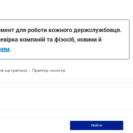
румент для роботи кожного держслужбовця.
вірка компаній та фізосіб, новини й
нням
.
в на третину - Прем'єр-міністр
увійти