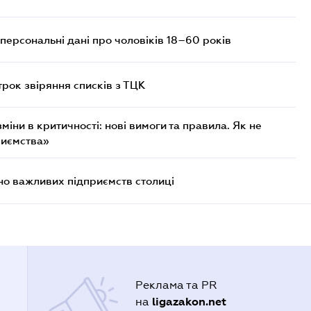
персональні дані про чоловіків 18–60 років
трок звіряння списків з ТЦК
міни в критичності: нові вимоги та правила. Як не
риємства»
о важливих підприємств столиці
Реклама та PR
ligazakon.net
на