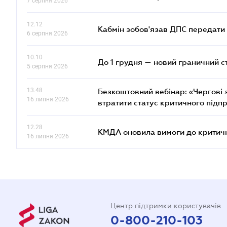
7 серпня 2026
12.12
Кабмін зобов'язав ДПС передати 
6 серпня 2026
10.10
До 1 грудня — новий граничний с
5 серпня 2026
13.48
Безкоштовний вебінар: «Чергові з
16 липня 2026
втратити статус критичного підп
12.28
КМДА оновила вимоги до критичн
16 липня 2026
Центр підтримки користувачів
0-800-210-103