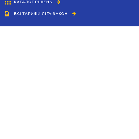
КАТАЛОГ РІШЕНЬ
ВСІ ТАРИФИ ЛІГА:ЗАКОН
Співробітництво
Агенти
Дилери
Політика конфіденційності
Умови використання сайту
Реклама
Блог
Новини компанії
Керівництва
Каталоги компаній
Теми в центрі уваги