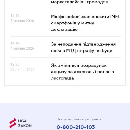
маркетплейсів і громадян
12.12
Мінфін зобов'язав вносити IMEI
5 серпня 2026
смартфонів у митну
декларацію
14.14
За неподання підтвердження
4 серпня 2026
пільг з МТД штрафу не буде
12.35
Як зміниться розрахунок
29 липня 2026
акцизу за алкоголь і тютюн з
листопада
Центр підтримки користувачів
0-800-210-103