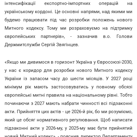
інтенсифікації експортно-імпортних операцій на
українському кордоні. Це основні напрями, над якими ми
будемо працювати під час розробки положень нового
Митного кодексу. Тому ми розраховуємо на підтримку
європейських партнерів», - зазначив в.о. Голови
Держмитслужби Сергій Звягінцев.
«Якщо ми дивимося в горизонт Україна у Євросоюзі-2030,
у нас є коридор для розробки нового Митного кодексу
України із запасом часу до шести місяців. У 2027 році
мінімум рік мають застосовуватись у повному обсязі
європейські митні правила на національному рівні. Тобто
починаючи з 2027 мають набрати чинності всі підзаконні
акти. Прийняття цих актів - це 2026-й рік, бо ми розуміємо,
який це обсяг нормативного регулювання. Щоб написати
підзаконні акти у 2026-му, у 2025-му має бути прийнятий
новий Митний кодекс», - пояснив директор Департаменту