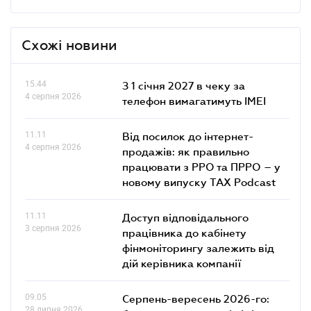
Схожі новини
15.44
З 1 січня 2027 в чеку за
4 серпня 2026
телефон вимагатимуть IMEI
11.11
Від посилок до інтернет-
4 серпня 2026
продажів: як правильно
працювати з РРО та ПРРО – у
новому випуску TAX Podcast
11.11
Доступ відповідального
3 серпня 2026
працівника до кабінету
фінмоніторингу залежить від
дій керівника компанії
09.05
Серпень-вересень 2026-го:
28 липня 2026