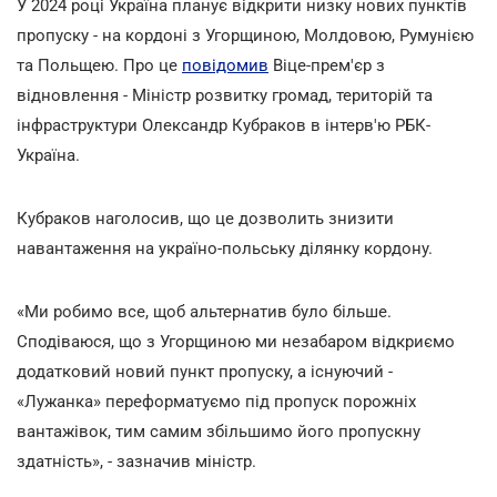
У 2024 році Україна планує відкрити низку нових пунктів
пропуску - на кордоні з Угорщиною, Молдовою, Румунією
та Польщею. Про це
повідомив
Віце-прем'єр з
відновлення - Міністр розвитку громад, територій та
інфраструктури Олександр Кубраков в інтерв'ю РБК-
Україна.
Кубраков наголосив, що це дозволить знизити
навантаження на україно-польську ділянку кордону.
«Ми робимо все, щоб альтернатив було більше.
Сподіваюся, що з Угорщиною ми незабаром відкриємо
додатковий новий пункт пропуску, а існуючий -
«Лужанка» переформатуємо під пропуск порожніх
вантажівок, тим самим збільшимо його пропускну
здатність», - зазначив міністр.