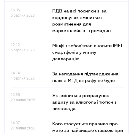
16.05
ПДВ на всі посилки з-за
5 серпня 2026
кордону: як зміниться
розмитнення для
маркетплейсів і громадян
12.12
Мінфін зобов'язав вносити IMEI
5 серпня 2026
смартфонів у митну
декларацію
14.14
За неподання підтвердження
4 серпня 2026
пільг з МТД штрафу не буде
12.35
Як зміниться розрахунок
29 липня 2026
акцизу за алкоголь і тютюн з
листопада
14.07
Кого стосується правило про
27 липня 2026
мито за найвищою ставкою при