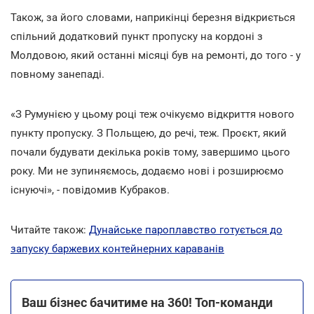
Також, за його словами, наприкінці березня відкриється
спільний додатковий пункт пропуску на кордоні з
Молдовою, який останні місяці був на ремонті, до того - у
повному занепаді.
«З Румунією у цьому році теж очікуємо відкриття нового
пункту пропуску. З Польщею, до речі, теж. Проєкт, який
почали будувати декілька років тому, завершимо цього
року. Ми не зупиняємось, додаємо нові і розширюємо
існуючі», - повідомив Кубраков.
Читайте також:
Дунайське пароплавство готується до
запуску баржевих контейнерних караванів
Ваш бізнес бачитиме на 360! Топ-команди