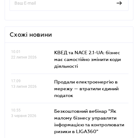
Схожі новини
10.01
КВЕД та NACE 2.1-UA: бізнес
22 липня 2026
має самостійно змінити коди
діяльності
17.09
Продали електроенергію в
13 липня 2026
мережу — втратили єдиний
податок
10.55
Безкоштовний вебінар "Як
3 червня 2026
малому бізнесу управляти
інформацією та контролювати
ризики в LIGA360"