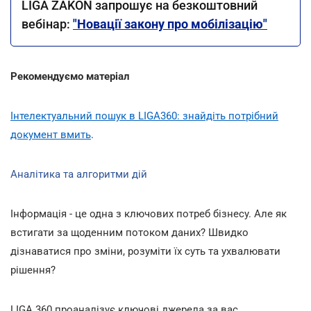
LIGA ZAKON запрошує на безкоштовний
вебінар:
"Новації закону про мобілізацію"
Рекомендуємо матеріал
Інтелектуальний пошук в LIGA360: знайдіть потрібний
документ вмить
.
Аналітика та алгоритми дій
Інформація - це одна з ключових потреб бізнесу. Але як
встигати за щоденним потоком даних? Швидко
дізнаватися про зміни, розуміти їх суть та ухвалювати
рішення?
LIGA 360 проаналізує ключові джерела за вас.