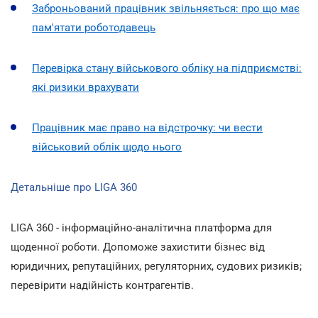
Заброньований працівник звільняється: про що має
пам'ятати роботодавець
Перевірка стану військового обліку на підприємстві:
які ризики врахувати
Працівник має право на відстрочку: чи вести
військовий облік щодо нього
Детальніше про LIGA 360
LIGA 360 - інформаційно-аналітична платформа для
щоденної роботи. Допоможе захистити бізнес від
юридичних, репутаційних, регуляторних, судових ризиків;
перевірити надійність контрагентів.