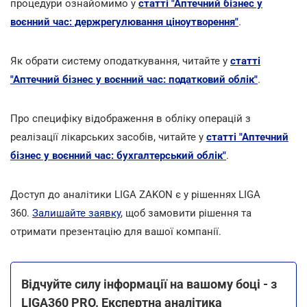
процедури ознайомимо у
статті "Аптечний бізнес у
воєнний час: держрегулювання ціноутворення"
.
Як обрати систему оподаткування, читайте у
статті
"Аптечний бізнес у воєнний час: податковий облік"
.
Про специфіку відображення в обліку операцій з
реалізації лікарських засобів, читайте у
статті "Аптечний
бізнес у воєнний час: бухгалтерський облік"
.
Доступ до аналітики LIGA ZAKON є у рішеннях LIGA
360.
Залишайте заявку
, щоб замовити рішення та
отримати презентацію для вашої компанії.
Відчуйте силу інформації на вашому боці - з
LIGA360 PRO. Експертна аналітика