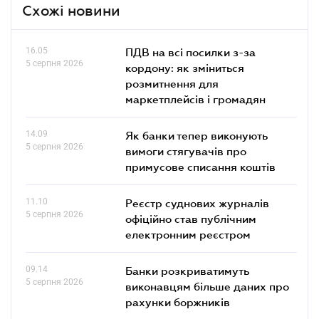
Схожі новини
16.05
ПДВ на всі посилки з-за
5 серпня 2026
кордону: як зміниться
розмитнення для
маркетплейсів і громадян
14.09
Як банки тепер виконують
5 серпня 2026
вимоги стягувачів про
примусове списання коштів
11.10
Реєстр суднових журналів
5 серпня 2026
офіційно став публічним
електронним реєстром
09.14
Банки розкриватимуть
5 серпня 2026
виконавцям більше даних про
рахунки боржників