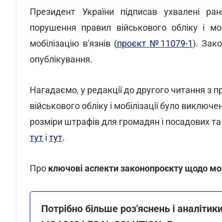
Президент України підписав ухвалені р
порушення правил військового обліку і моб
мобілізацію в'язнів (
проєкт №11079-1
). Зак
опублікування.
Нагадаємо, у редакції до другого читання з 
військового обліку і мобілізації було виключе
розміри штрафів для громадян і посадових т
тут
і
тут
.
Про
ключові аспекти законопроєкту щодо мо
Потрібно більше роз'яснень і аналіти