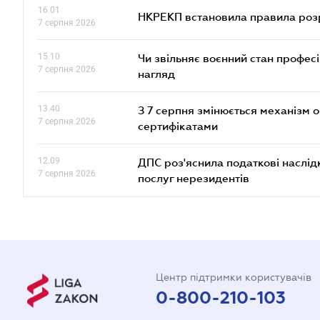
16.01
НКРЕКП встановила правила розра
7 серпня 2026
15.10
Чи звільняє воєнний стан профес
7 серпня 2026
нагляд
13.40
З 7 серпня змінюється механізм 
7 серпня 2026
сертифікатами
12.09
ДПС роз'яснила податкові наслід
7 серпня 2026
послуг нерезидентів
Центр підтримки користувачів
0-800-210-103