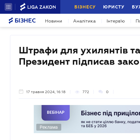
БІЗНЕСУ
ЮРИСТУ
БУ
БІЗНЕС
Новини
Аналітика
Інтерв'ю
П
Штрафи для ухилянтів та 
Президент підписав зак
17 травня 2024, 16:18
772
0
Реклама