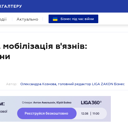
ХГАЛТЕРУ
одії
Актуально
Бізнес під час війни
мобілізація в'язнів:
они
Автор:
Олександра Кознова, головний редактор LIGA ZAKON Бізнес