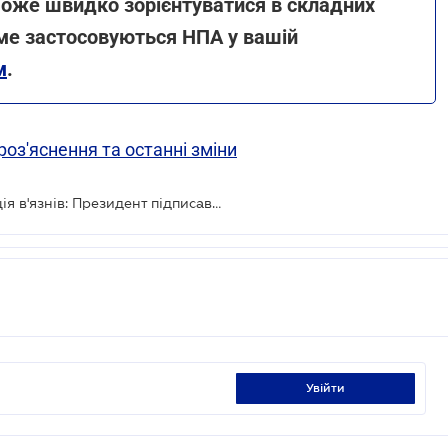
оже швидко зорієнтуватися в складних
аме застосовуються НПА у вашій
м
.
роз'яснення та останні зміни
Штрафи для ухилянтів та мобілізація в'язнів: Президент підписав закони
увійти