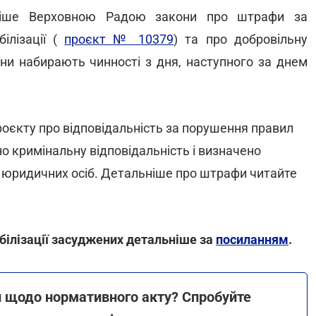
аніше Верховною Радою закони про штрафи за
ілізації (
проєкт № 10379
) та про добровільну
они набирають чинності з дня, наступного за днем
проєкту про відповідальність за порушення правил
но кримінальну відповідальність і визначено
а юридичних осіб. Детальніше про штрафи читайте
білізації засуджених детальніше за
посиланням
.
ки щодо нормативного акту? Спробуйте