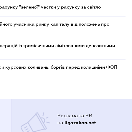
хунку "зеленої" частки у рахунку за світло
ійного учасника ринку капіталу від положень про
операцій із тримісячними лімітованими депозитними
ки курсових коливань, боргів перед колишніми ФОП і
Реклама та PR
ligazakon.net
на