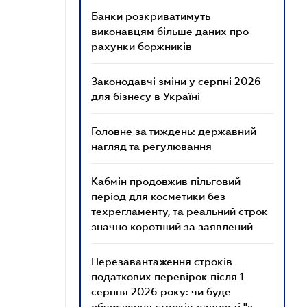
Банки розкриватимуть
виконавцям більше даних про
рахунки боржників
Законодавчі зміни у серпні 2026
для бізнесу в Україні
Головне за тиждень: державний
нагляд та регулювання
Кабмін продовжив пільговий
період для косметики без
техрегламенту, та реальний строк
значно коротший за заявлений
Перезавантаження строків
податкових перевірок після 1
серпня 2026 року: чи буде
обчислення строків давності "з