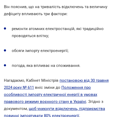
Він пояснив, що на тривалість відключень та величину
дефіциту впливають три фактори:
ремонти атомних електростанцій, які традиційно
проводяться влітку;
обсяги імпорту електроенергії;
погода, яка впливає на споживання.
Нагадаємо, Кабінет Міністрів
постановою від 30 травня
2024 року № 611
вніс зміни до
Положення про
особливості імпорту електричної енергії в умовах
правового режиму воєнного стану в Україні
. Згідно з
документом,
щоб уникнути відключень, підприємства
повинні імпортувати 80% електроенергії
.