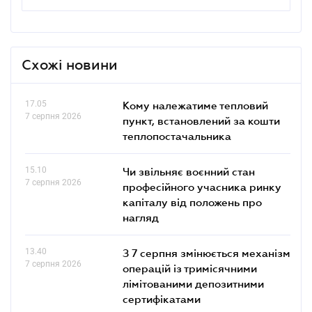
Схожі новини
17.05
Кому належатиме тепловий
7 серпня 2026
пункт, встановлений за кошти
теплопостачальника
15.10
Чи звільняє воєнний стан
7 серпня 2026
професійного учасника ринку
капіталу від положень про
нагляд
13.40
З 7 серпня змінюється механізм
7 серпня 2026
операцій із тримісячними
лімітованими депозитними
сертифікатами