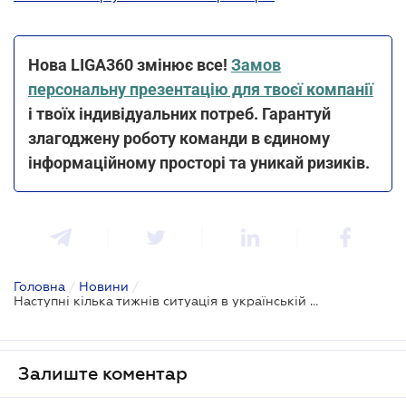
Нова LIGA360 змінює все!
Замов
персональну презентацію для твоєї компанії
і твоїх індивідуальних потреб. Гарантуй
злагоджену роботу команди в єдиному
інформаційному просторі та уникай ризиків.
Головна
/
Новини
/
Наступні кілька тижнів ситуація в українській енергосистемі буде набагато важчою, ніж сьогодні - Укренерго
Залиште коментар