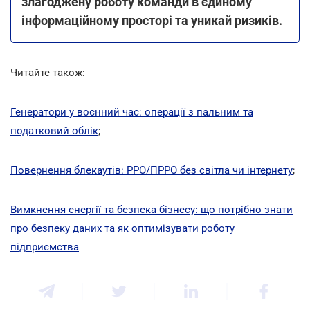
злагоджену роботу команди в єдиному
інформаційному просторі та уникай ризиків.
Читайте також:
Генератори у воєнний час: операції з пальним та
податковий облік
;
Повернення блекаутів: РРО/ПРРО без світла чи інтернету
;
Вимкнення енергії та безпека бізнесу: що потрібно знати
про безпеку даних та як оптимізувати роботу
підприємства