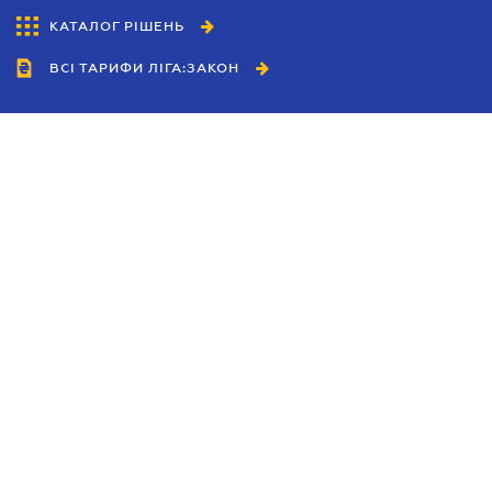
КАТАЛОГ РІШЕНЬ
ВСІ ТАРИФИ ЛІГА:ЗАКОН
Співробітництво
Агенти
Дилери
Політика конфіденційності
Умови використання сайту
Реклама
Блог
Новини компанії
Керівництва
Каталоги компаній
Теми в центрі уваги