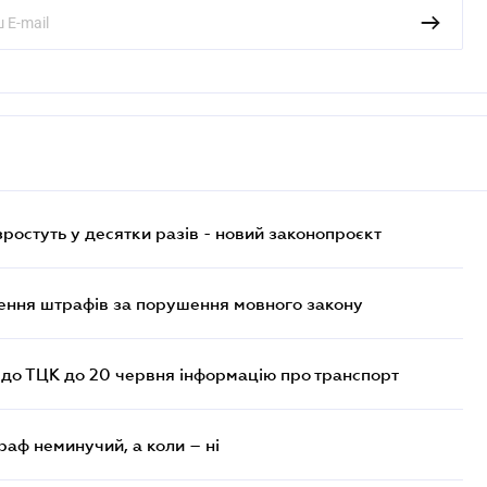
остуть у десятки разів - новий законопроєкт
лення штрафів за порушення мовного закону
 до ТЦК до 20 червня інформацію про транспорт
раф неминучий, а коли – ні