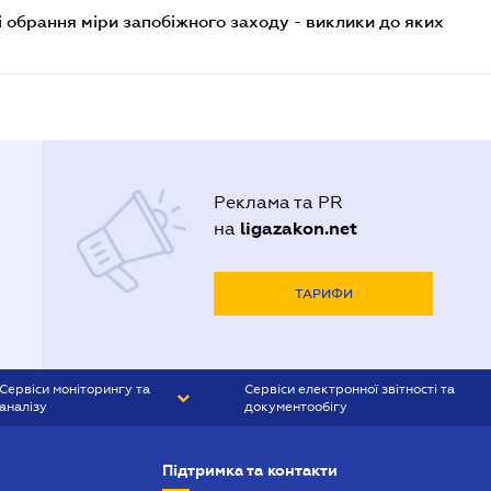
і обрання міри запобіжного заходу - виклики до яких
Реклама та PR
ligazakon.net
на
ТАРИФИ
Сервіси моніторингу та
Сервіси електронної звітності та
аналізу
документообігу
CONTR AGENT
Liga:REPORT
Підтримка та контакти
SMS-МАЯК