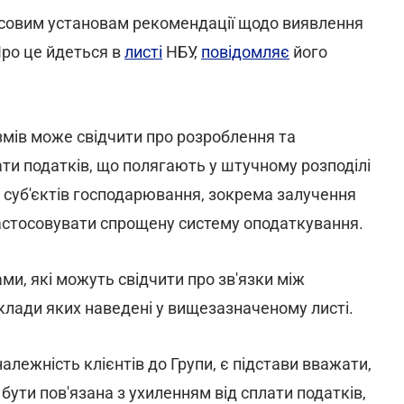
нсовим установам рекомендації щодо виявлення
Про це йдеться в
листі
НБУ,
повідомляє
його
змів може свідчити про розроблення та
ти податків, що полягають у штучному розподілі
 суб'єктів господарювання, зокрема залучення
застосовувати спрощену систему оподаткування.
и, які можуть свідчити про зв'язки між
клади яких наведені у вищезазначеному листі.
лежність клієнтів до Групи, є підстави вважати,
бути пов'язана з ухиленням від сплати податків,