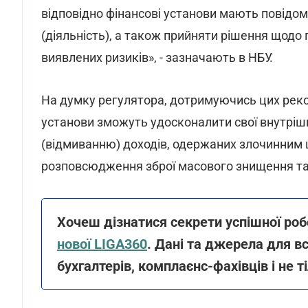
відповідно фінансові установи мають повідом
(діяльність), а також прийняти рішення щодо
виявлених ризиків», - зазначають в НБУ.
На думку регулятора, дотримуючись цих реком
установи зможуть удосконалити свої внутрішні
(відмиванню) доходів, одержаних злочинним
розповсюдження зброї масового знищення та
Хочеш дізнатися секрети успішної ро
нової LIGA360
. Дані та джерела для в
бухгалтерів, комплаєнс-фахівців і не т