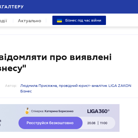
ХГАЛТЕРУ
одії
Актуально
Бізнес під час війни
відомляти про виявлені
знесу"
Автор:
Людмила Присяжна, провідний юрист-аналітик LIGA ZAKON
Бізнес