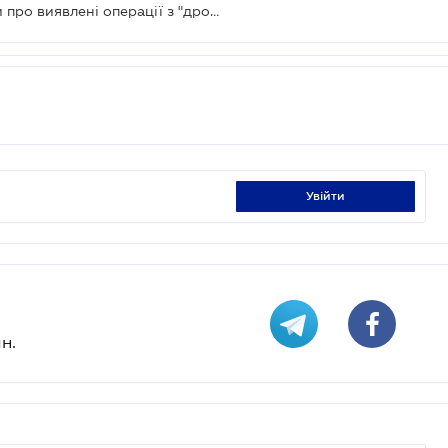
НБУ зобов'язав банки повідомляти про виявлені операції з "дроблення бізнесу"
увійти
н.