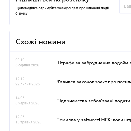
Щопонеділка отримуйте weekly-digest про ключові події
бізнесу
Схожі новини
09.10
Штрафи за забруднення водойм зр
6 серпня 2026
12.12
З'явився законопроєкт про поси
22 липня 2026
14.06
Підприємства зобов'язані подати
8 червня 2026
12.36
Помилка у звітності МГК: коли шт
13 травня 2026