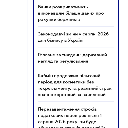
Банки розкриватимуть
виконавцям більше даних про
рахунки боржників
Законодавчі зміни у серпні 2026
для бізнесу в Україні
Головне за тиждень: державний
нагляд та регулювання
Кабмін продовжив пільговий
період для косметики без
техрегламенту, та реальний строк
значно коротший за заявлений
Перезавантаження строків
податкових перевірок після 1
серпня 2026 року: чи буде
обчислення строків давності "з