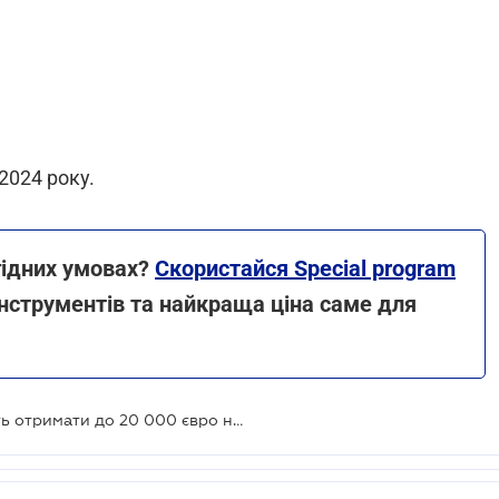
2024 року.
гідних умовах?
Скористайся Special program
нструментів та найкраща ціна саме для
Мікро та малі підприємства зможуть отримати до 20 000 євро на енергостійкість