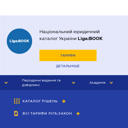
Національний юридичний
Liga:BOOK
каталог України
ТАРИФИ
ДЕТАЛЬНІШЕ
Періодичні видання та
Академія
довідники
ЮРИСТ&ЗАКОН
АКАДЕМІЯ ЛІГА:ЗАКОН
КАТАЛОГ РІШЕНЬ
БУХГАЛТЕР&ЗАКОН
ВСІ ТАРИФИ ЛІГА:ЗАКОН
ВІСНИК МСФЗ
ІНТЕРБУХ