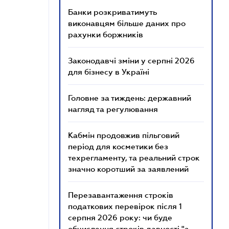
Банки розкриватимуть
виконавцям більше даних про
рахунки боржників
Законодавчі зміни у серпні 2026
для бізнесу в Україні
Головне за тиждень: державний
нагляд та регулювання
Кабмін продовжив пільговий
період для косметики без
техрегламенту, та реальний строк
значно коротший за заявлений
Перезавантаження строків
податкових перевірок після 1
серпня 2026 року: чи буде
обчислення строків давності "з