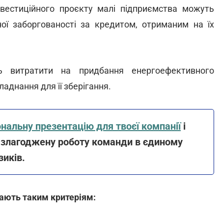
інвестиційного проєкту малі підприємства можуть
ої заборгованості за кредитом, отриманим на їх
ь витратити на придбання енергоефективного
аднання для її зберігання.
нальну презентацію для твоєї компанії
і
й злагоджену роботу команди в єдиному
зиків.
дають таким критеріям: