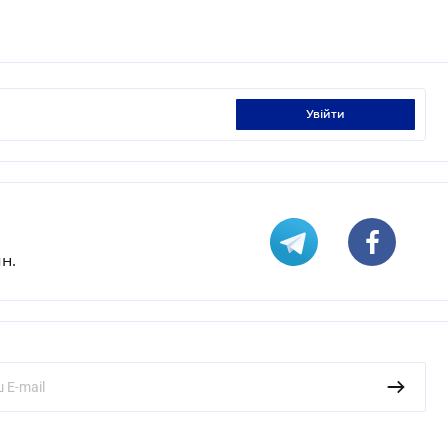
увійти
н.