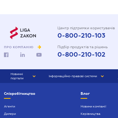
Центр підтримки користувачів
0-800-210-103
Підбір продуктів та рішень
ПРО КОМПАНІЮ
0-800-210-102
Новинні
Інформаційно-правові системи
портали
ЮРЛІГА
Право України
Співробітництво
Блог
БІЗНЕС
ГРАНД
БУХГАЛТЕР.ua
ПРАЙМ
Агенти
Новини компанії
Дилери
Керівництва
БУХГАЛТЕР ПРОФ