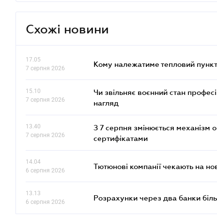
Схожі новини
17.05
Кому належатиме тепловий пункт
7 серпня 2026
15.10
Чи звільняє воєнний стан профес
7 серпня 2026
нагляд
13.40
З 7 серпня змінюється механізм 
7 серпня 2026
сертифікатами
14.04
Тютюнові компанії чекають на но
6 серпня 2026
13.13
Розрахунки через два банки біль
6 серпня 2026