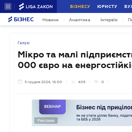
БІЗНЕСУ
ЮРИСТУ
БУ
БІЗНЕС
Новини
Аналітика
Інтерв'ю
П
Галузі
Мікро та малі підприємс
000 євро на енергостійкі
5 грудня 2024, 16:00
409
0
Реклама