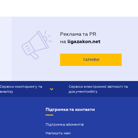
Реклама та PR
ligazakon.net
на
ТАРИФИ
Сервіси моніторингу та
Сервіси електронної звітності та
аналізу
документообігу
CONTR AGENT
Liga:REPORT
Підтримка та контакти
SMS-МАЯК
VERDICTUM
Підтримка абонентів
Напишіть нам
SEMANTRUM