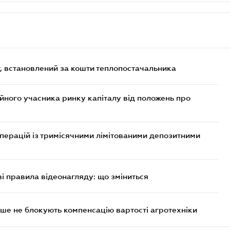
, встановлений за кошти теплопостачальника
ійного учасника ринку капіталу від положень про
операцій із тримісячними лімітованими депозитними
ві правила відеонагляду: що зміниться
ше не блокують компенсацію вартості агротехніки