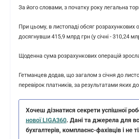
За його словами, з початку року легальна торг
При цьому, в листопаді обсяг розрахункових о
досягнувши 415,9 млрд грн (у січні - 310,24 мл
Щоденна сума розрахункових операцій зросла з
Гетманцев додав, що загалом з січня до лист
перевірок платників, за результатами яких д
Хочеш дізнатися секрети успішної ро
нової
LIGA360
. Дані та джерела для в
бухгалтерів, комплаєнс-фахівців і не т