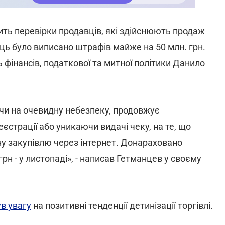
ть перевірки продавців, які здійснюють продаж
яць було виписано штрафів майже на 50 млн. грн.
 фінансів, податкової та митної політики Данило
ючи на очевидну небезпеку, продовжує
еєстрації або уникаючи видачі чеку, на те, що
ну закупівлю через інтернет. Донараховано
грн - у листопаді», - написав Гетманцев у своєму
в увагу
на позитивні тенденції детинізації торгівлі.