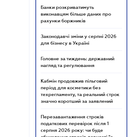
Банки розкриватимуть
виконавцям більше даних про
рахунки боржників
Законодавчі зміни у серпні 2026
для бізнесу в Україні
Головне за тиждень: державний
нагляд та регулювання
Кабмін продовжив пільговий
період для косметики без
техрегламенту, та реальний строк
значно коротший за заявлений
Перезавантаження строків
податкових перевірок після 1
серпня 2026 року: чи буде
обчислення строків давності "з