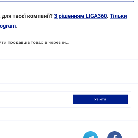
 для твоєї компанії?
З рішенням LIGA360
.
Тільки
rogram
.
Податківці почали масово перевіряти продавців товарів через інтернет: за місяць виписано штрафів майже на 50 млн грн
увійти