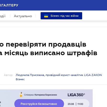
ХГАЛТЕРУ
одії
Актуально
Бізнес під час війни
о перевіряти продавців
за місяць виписано штрафів
Автор:
Людмила Присяжна, провідний юрист-аналітик LIGA ZAKON
Бізнес