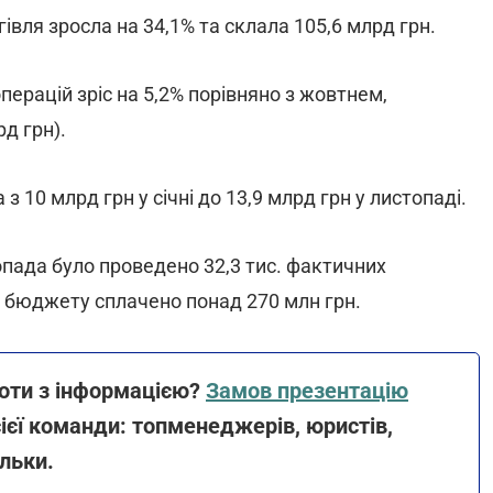
івля зросла на 34,1% та склала 105,6 млрд грн.
перацій зріс на 5,2% порівняно з жовтнем,
рд грн).
 10 млрд грн у січні до 13,9 млрд грн у листопаді.
опада було проведено 32,3 тис. фактичних
о бюджету сплачено понад 270 млн грн.
боти з інформацією?
Замов презентацію
сієї команди: топменеджерів, юристів,
ільки.