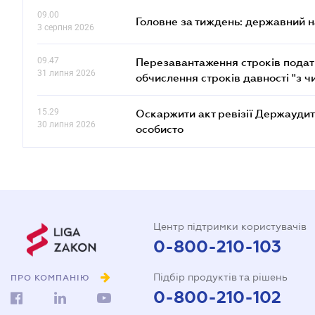
09.00
Головне за тиждень: державний 
3 серпня 2026
09.47
Перезавантаження строків податк
31 липня 2026
обчислення строків давності "з ч
15.29
Оскаржити акт ревізії Держаудит
30 липня 2026
особисто
Центр підтримки користувачів
0-800-210-103
Підбір продуктів та рішень
ПРО КОМПАНІЮ
0-800-210-102