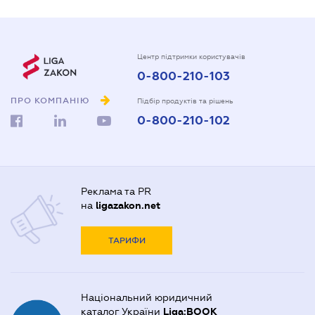
Центр підтримки користувачів
0-800-210-103
ПРО КОМПАНІЮ
Підбір продуктів та рішень
0-800-210-102
Реклама та PR
на
ligazakon.net
ТАРИФИ
Національний юридичний
каталог України
Liga:BOOK