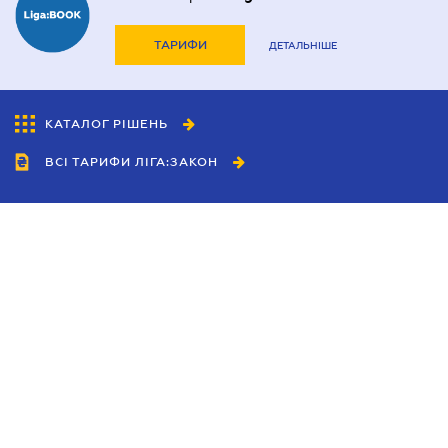
ТАРИФИ
ДЕТАЛЬНІШЕ
КАТАЛОГ РІШЕНЬ
ВСІ ТАРИФИ ЛІГА:ЗАКОН
Співробітництво
Агенти
Дилери
Політика конфіденційності
Умови використання сайту
Реклама
Блог
Новини компанії