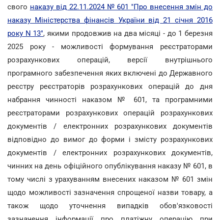
свого
наказу від 22.11.2024 № 601 "Про внесення змін до
наказу Міністерства фінансів України від 21 січня 2016
року N 13"
, якими продовжив на два місяці - до 1 березня
2025 року - можливості формування реєстраторами
розрахункових операцій, версії внутрішнього
програмного забезпечення яких включені до Державного
реєстру реєстраторів розрахункових операцій до дня
набрання чинності наказом № 601, та програмними
реєстраторами розрахункових операцій розрахункових
документів / електронних розрахункових документів
відповідно до вимог до форми і змісту розрахункових
документів / електронних розрахункових документів,
чинних на день офіційного опублікування наказу № 601, в
тому числі з урахуванням внесених наказом № 601 змін
щодо можливості зазначення спрощеної назви товару, а
також щодо уточнення випадків обов'язковості
зазначення інформації про платіжну операцію при