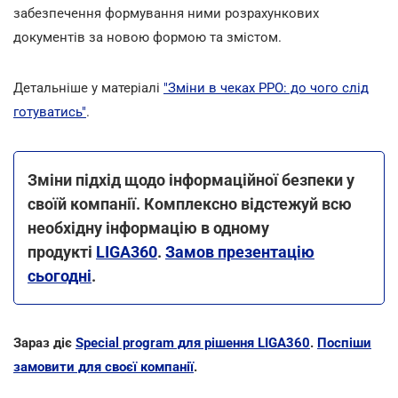
забезпечення формування ними розрахункових
документів за новою формою та змістом.
Детальніше у матеріалі
"Зміни в чеках РРО: до чого слід
готуватись"
.
Зміни підхід щодо інформаційної безпеки у
своїй компанії. Комплексно відстежуй всю
необхідну інформацію в одному
продукті
LIGA360
.
Замов презентацію
сьогодні
.
Зараз діє
Special program для рішення LIGA360
.
Поспіши
замовити для своєї компанії
.