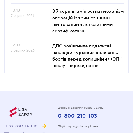
13.40
З 7 серпня змінюється механізм
7 серпня 2026
операцій із тримісячними
лімітованими депозитними
сертифікатами
12.09
ДПС роз'яснила податкові
7 серпня 2026
наслідки курсових коливань,
боргів перед колишніми ФОП і
послуг нерезидентів
Центр підтримки користувачів
0-800-210-103
ПРО КОМПАНІЮ
Підбір продуктів та рішень