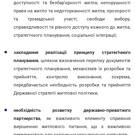
доступності та безбар'єрності житла; непорушності
права на житло та недоторканності житла; прозорості
та громадської участі; свободи вибору;
справедливості та рівного доступу кожного до житла;
стратегічного планування; соціальної інтеграції;
закладення реалізації принципу стратегічного
планування
, шляхом визначення переліку документів
стратегічного планування, механізмів їх розробки та
прийняття, контролю виконання; зокрема,
передбачається необхідність розробки та прийняття
Державної стратегії житлової політики;
необхідність розвитку державно-приватного
партнерства
, як важливого елементу сприяння
вирішенню житлового питання, що є важливою
передумовою для залучення міжнародних партнерів;