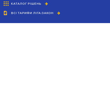
КАТАЛОГ РІШЕНЬ
ВСІ ТАРИФИ ЛІГА:ЗАКОН
Співробітництво
Агенти
Дилери
Політика конфіденційності
Умови використання сайту
Реклама
Блог
Новини компанії
Керівництва
Каталоги компаній
Теми в центрі уваги