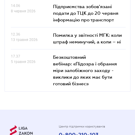
14.06
Підприємства зобов'язані
8 червня 2026
подати до ТЦК до 20 червня
інформацію про транспорт
12.36
Помилка у звітності МГК: коли
13 травня 2026
штраф неминучий, а коли – ні
17.37
Безкоштовний
5 травня 2026
вебінар: «Підозра і обрання
міри запобіжного заходу -
виклики до яких має бути
готовий бізнес»
Центр підтримки користувачів
0-800-210-103