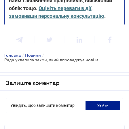
найм і звільнення працівників, військовий
облік тощо.
Оцініть переваги в дії,
замовивши персональну консультацію
.
Головна
/
Новини
/
Рада ухвалила закон, який впроваджує нові механізми для працевлаштування осіб з інвалідністю
Залиште коментар
Увійдіть, щоб залишити коментар
увійти