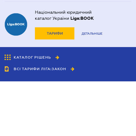
Національний юридичний
каталог України
Liga:BOOK
ТАРИФИ
ДЕТАЛЬНІШЕ
КАТАЛОГ РІШЕНЬ
ВСІ ТАРИФИ ЛІГА:ЗАКОН
Співробітництво
Агенти
Дилери
Політика конфіденційності
Умови використання сайту
Реклама