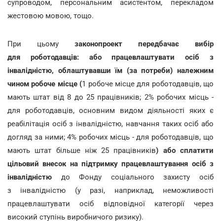
супроводом, персональним асистентом, перекладом
жестовою мовою, тощо.
При цьому
законопроект передбачає вибір
для роботодавців: або працевлаштувати осіб з
інвалідністю, облаштувавши їм (за потреби) належним
чином робоче місце (
1 робоче місце для роботодавців, що
мають штат від 8 до 25 працівників; 2% робочих місць -
для роботодавців, основним видом діяльності яких є
реабілітація осіб з інвалідністю, навчання таких осіб або
догляд за ними; 4% робочих місць - для роботодавців, що
мають штат більше ніж 25 працівників
) або сплатити
цільовий внесок на підтримку працевлаштування осіб з
інвалідністю
до Фонду соціального захисту осіб
з
інвалідністю (у разі, наприклад, неможливості
працевлаштувати осіб відповідної категорії через
високий ступінь виробничого ризику).