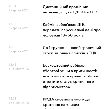
10.14
Дистанційний працівник-
7 серпня 2026
іноземець: що з ПДФОта ЄСВ
12.12
Кабмін зобов'язав ДПС
6 серпня 2026
передати персональні дані про
чоловіків 18–60 років
10.10
До 1 грудня — новий граничний
5 серпня 2026
строк звіряння списків з ТЦК
13.48
Безкоштовний вебінар:
16 липня 2026
«Чергові зміни в критичності:
нові вимоги та правила. Як не
втратити статус критичного
підприємства»
12.28
КМДА оновила вимоги до
16 липня 2026
критично важливих