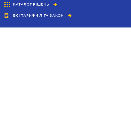
КАТАЛОГ РІШЕНЬ
ВСІ ТАРИФИ ЛІГА:ЗАКОН
Співробітництво
Агенти
Дилери
Політика конфіденційності
Умови використання сайту
Реклама
Блог
Новини компанії
Керівництва
Каталоги компаній
Теми в центрі уваги