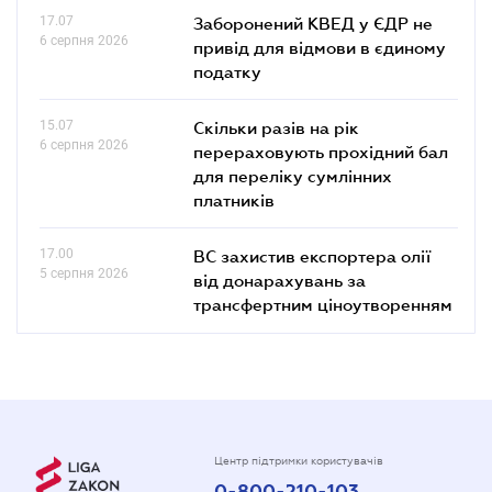
17.07
Заборонений КВЕД у ЄДР не
6 серпня 2026
привід для відмови в єдиному
податку
15.07
Скільки разів на рік
6 серпня 2026
перераховують прохідний бал
для переліку сумлінних
платників
17.00
ВС захистив експортера олії
5 серпня 2026
від донарахувань за
трансфертним ціноутворенням
Центр підтримки користувачів
0-800-210-103