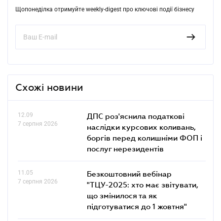
Щопонеділка отримуйте weekly-digest про ключові події бізнесу
Схожі новини
12.09
ДПС роз'яснила податкові
7 серпня 2026
наслідки курсових коливань,
боргів перед колишніми ФОП і
послуг нерезидентів
11.05
Безкоштовний вебінар
7 серпня 2026
"ТЦУ-2025: хто має звітувати,
що змінилося та як
підготуватися до 1 жовтня"