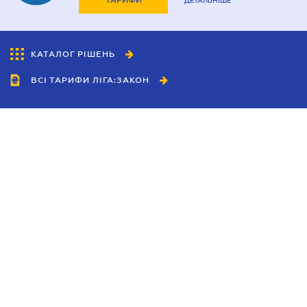
ТАРИФИ
ДЕТАЛЬНІШЕ
КАТАЛОГ РІШЕНЬ
ВСІ ТАРИФИ ЛІГА:ЗАКОН
Співробітництво
Агенти
Дилери
Політика конфіденційності
Умови використання сайту
Реклама
Блог
Новини компанії
Керівництва