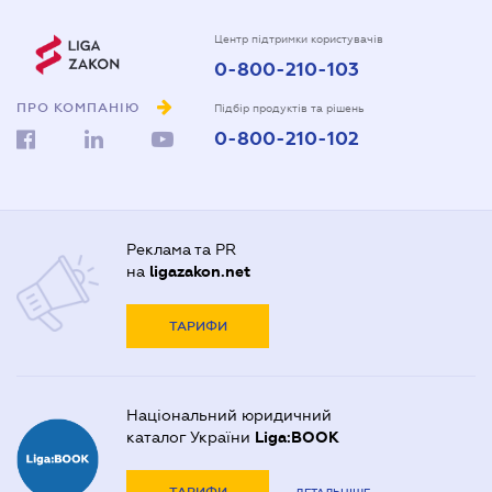
Центр підтримки користувачів
0-800-210-103
ПРО КОМПАНІЮ
Підбір продуктів та рішень
0-800-210-102
Реклама та PR
на
ligazakon.net
ТАРИФИ
Національний юридичний
каталог України
Liga:BOOK