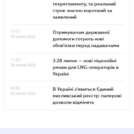
техрегламенту, та реальний
строк значно коротший за
заявлений
17.01
Отримувачам державної
28 липня 2026
допомоги готують нові
обов'язки перед надавачами
11.25
З 28 липня — нові ліцензійні
28 липня 2026
умови для LNG-операторів в
Україні
09.08
В Україні з'явиться Єдиний
24 липня 2026
мисливський реєстр: паперові
дозволи відмінять