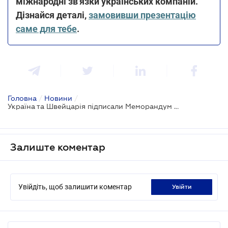
міжнародні зв'язки українських компаній.
Дізнайся деталі,
замовивши презентацію
саме для тебе
.
Головна
/
Новини
/
Україна та Швейцарія підписали Меморандум щодо залучення швейцарського приватного сектору до проєктів відновлення та реконструкції
Залиште коментар
Увійдіть, щоб залишити коментар
увійти