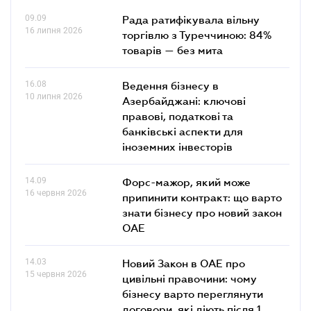
09.09
Рада ратифікувала вільну
16 липня 2026
торгівлю з Туреччиною: 84%
товарів — без мита
16.08
Ведення бізнесу в
10 липня 2026
Азербайджані: ключові
правові, податкові та
банківські аcпекти для
іноземних інвесторів
14.09
Форс-мажор, який може
16 червня 2026
припинити контракт: що варто
знати бізнесу про новий закон
ОАЕ
14.03
Новий Закон в ОАЕ про
15 червня 2026
цивільні правочини: чому
бізнесу варто переглянути
договори, які діють після 1