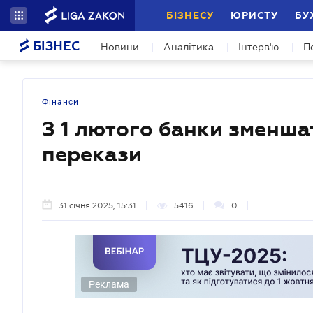
БІЗНЕСУ
ЮРИСТУ
БУ
БІЗНЕС
Новини
Аналітика
Інтерв'ю
П
Фінанси
З 1 лютого банки зменшат
перекази
31 січня 2025, 15:31
5416
0
Реклама