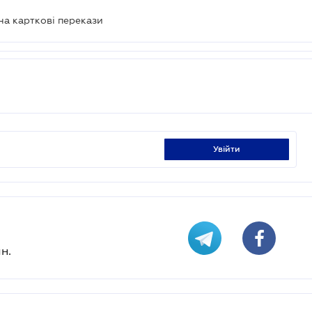
на карткові перекази
увійти
н.