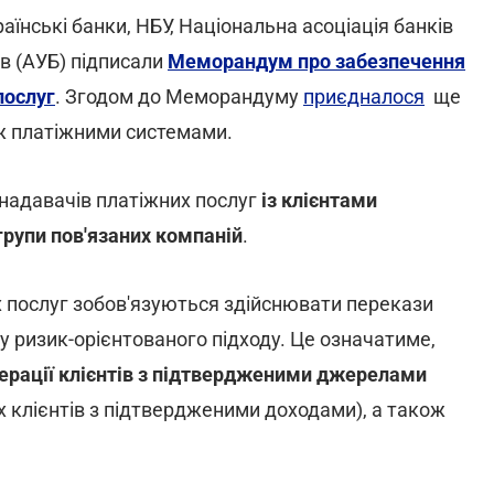
раїнські банки, НБУ, Національна асоціація банків
ів (АУБ) підписали
Меморандум про забезпечення
послуг
. Згодом до Меморандуму
приєдналося
ще
кож платіжними системами.
 надавачів платіжних послуг
із клієнтами
рупи пов'язаних компаній
.
 послуг зобов'язуються здійснювати перекази
у ризик-орієнтованого підходу. Це означатиме,
перації клієнтів з підтвердженими джерелами
х клієнтів з підтвердженими доходами), а також