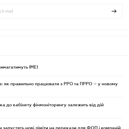
 вимагатимуть IMEI
в: як правильно працювати з РРО та ПРРО – у новому
ка до кабінету фінмоніторингу залежить від дій
 запустять нові ліміти на перекази для ФОП і компаній