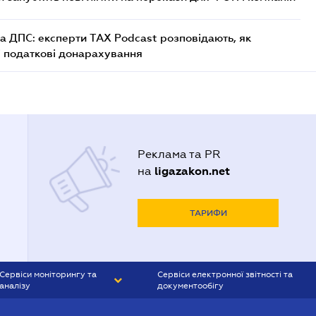
а ДПС: експерти TAX Podcast розповідають, як
і податкові донарахування
Реклама та PR
ligazakon.net
на
ТАРИФИ
Сервіси моніторингу та
Сервіси електронної звітності та
аналізу
документообігу
CONTR AGENT
Liga:REPORT