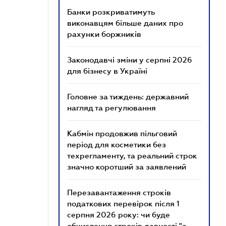
Банки розкриватимуть
виконавцям більше даних про
рахунки боржників
Законодавчі зміни у серпні 2026
для бізнесу в Україні
Головне за тиждень: державний
нагляд та регулювання
Кабмін продовжив пільговий
період для косметики без
техрегламенту, та реальний строк
значно коротший за заявлений
Перезавантаження строків
податкових перевірок після 1
серпня 2026 року: чи буде
обчислення строків давності "з