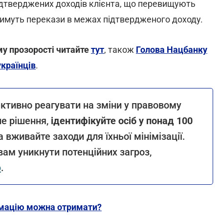
ідтверджених доходів клієнта, що перевищують
тимуть перекази в межах підтвердженого доходу.
у прозорості читайте
тут
, також
Голова Нацбанку
українців
.
ктивно реагувати на зміни у правовому
е рішення,
ідентифікуйте осіб у понад 100
а вживайте заходи для їхньої мінімізації.
ам уникнути потенційних загроз,
ю
.
рмацію можна отримати?