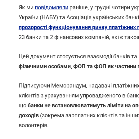
Як ми
повідомляли
раніше, у грудні чотири ук
України (НАБУ) та Асоціація українських банк
прозорості функціонування ринку платіжних 
23 банки та 2 фінансових компаній, які є та
Цей документ стосується взаємодії банків та
фізичними особами, ФОП та ФОП як частини г
Підписуючи Меморандум, надавачі платіжних
клієнтів з урахуванням упровадженого в банк
що
банки не встановлюватимуть ліміти на о
доходів
(зокрема зарплатних клієнтів та інши
волонтерів.