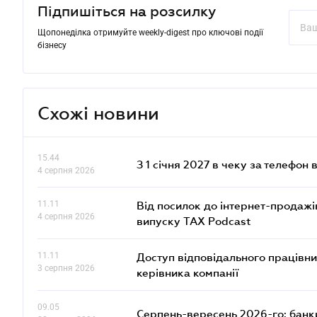
Підпишіться на розсилку
Щопонеділка отримуйте weekly-digest про ключові події
бізнесу
Схожі новини
15.44
З 1 січня 2027 в чеку за телефон
4 серпня 2026
11.11
Від посилок до інтернет-продажі
4 серпня 2026
випуску TAX Podcast
11.11
Доступ відповідального працівни
3 серпня 2026
керівника компанії
09.05
Серпень-вересень 2026-го: банки