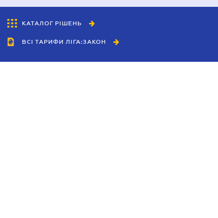
КАТАЛОГ РІШЕНЬ
ВСІ ТАРИФИ ЛІГА:ЗАКОН
Співробітництво
Агенти
Дилери
Політика конфіденційності
Умови використання сайту
Реклама
Блог
Новини компанії
Керівництва
Каталоги компаній