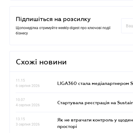
Підпишіться на розсилку
Щопонеділка отримуйте weekly-digest про ключові події
бізнесу
Схожі новини
11.15
LIGA360 стала медіапартнером S
6 серпня 2026
10.07
Стартувала реєстрація на Sustai
4 серпня 2026
13.15
Як не втрачати контроль у щоден
3 серпня 2026
просторі