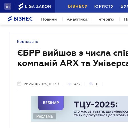
БІЗНЕСУ
ЮРИСТУ
БУ
БІЗНЕС
Новини
Аналітика
Інтерв'ю
П
Комплаєнс
ЄБРР вийшов з числа спі
компаній ARX та Універс
28 січня 2025, 09:39
432
0
Реклама