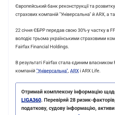
Європейський банк реконструкції та розвитку
страхових компаній "Універсальна" й ARX, а т
22 січня ЄБРР передав свою 30%-у частку в FF
володіє трьома українськими страховими комп
Fairfax Financial Holdings.
В результаті Fairfax стала єдиним власником F
компаній
"Універсальна"
,
ARX
і ARX Life.
Отримай комплексну інформацію щодо 
LIGA360
. Перевіряй 28 ризик-факторів,
податкову, судову інформацію, активи