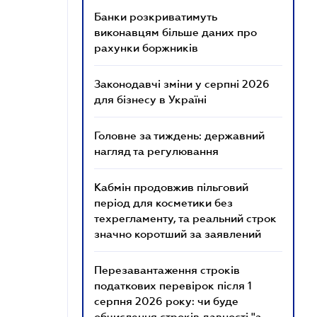
Банки розкриватимуть
виконавцям більше даних про
рахунки боржників
Законодавчі зміни у серпні 2026
для бізнесу в Україні
Головне за тиждень: державний
нагляд та регулювання
Кабмін продовжив пільговий
період для косметики без
техрегламенту, та реальний строк
значно коротший за заявлений
Перезавантаження строків
податкових перевірок після 1
серпня 2026 року: чи буде
обчислення строків давності "з