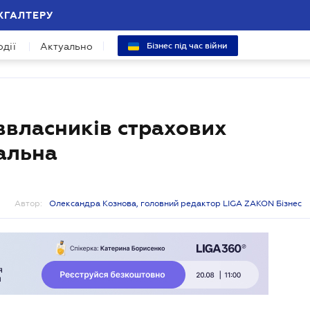
ХГАЛТЕРУ
одії
Актуально
Бізнес під час війни
ввласників страхових
альна
Автор:
Олександра Кознова, головний редактор LIGA ZAKON Бізнес