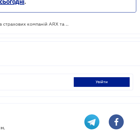
сьогодні
.
ЄБРР вийшов з числа співвласників страхових компаній ARX та Універсальна
увійти
н.