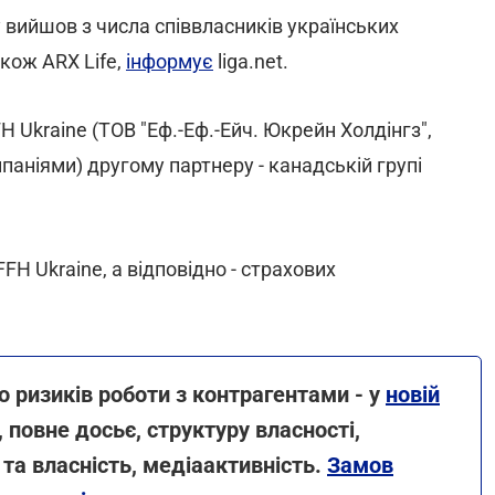
 вийшов з числа співвласників українських
акож ARX Life,
інформує
liga.net.
H Ukraine (ТОВ "Еф.-Еф.-Ейч. Юкрейн Холдінгз",
аніями) другому партнеру - канадській групі
FH Ukraine, а відповідно - страхових
ризиків роботи з контрагентами - у
новій
 повне досьє, структуру власності,
 та власність, медіаактивність.
Замов