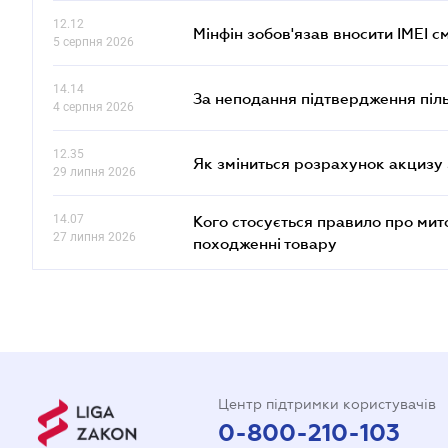
12.12
Мінфін зобов'язав вносити IMEI 
5 серпня 2026
14.14
За неподання підтвердження піл
4 серпня 2026
12.35
Як зміниться розрахунок акцизу 
29 липня 2026
14.07
Кого стосується правило про ми
27 липня 2026
походженні товару
Центр підтримки користувачів
0-800-210-103