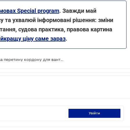
мовах Special program
. Завжди май
есу та ухвалюй інформовані рішення: зміни
итання, судова практика, правова картина
айкращу ціну саме зараз
.
Молдова запроваджує нові правила перетину кордону для вантажівок
увійти