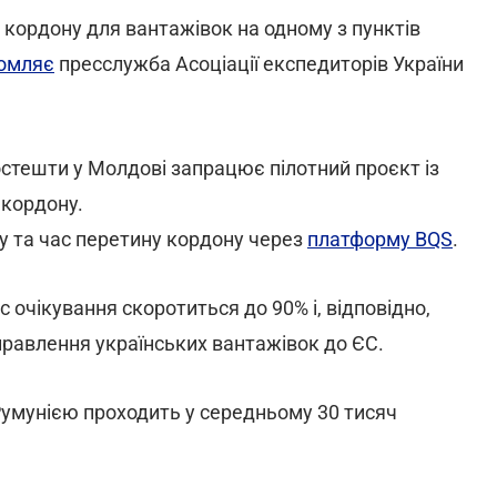
кордону для вантажівок на одному з пунктів
омляє
пресслужба Асоціації експедиторів України
Костешти у Молдові запрацює пілотний проєкт із
 кордону.
у та час перетину кордону через
платформу BQS
.
очікування скоротиться до 90% і, відповідно,
правлення українських вантажівок до ЄС.
Румунією проходить у середньому 30 тисяч