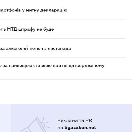
смартфонів у митну декларацію
ьг з МТД штрафу не буде
за алкоголь і тютюн з листопада
то за найвищою ставкою при непідтвердженому
Реклама та PR
ligazakon.net
на