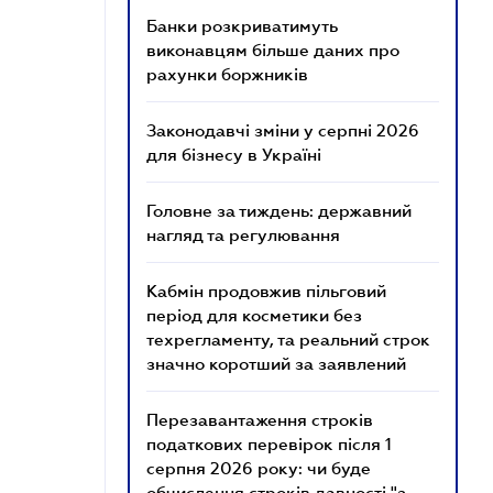
Банки розкриватимуть
виконавцям більше даних про
рахунки боржників
Законодавчі зміни у серпні 2026
для бізнесу в Україні
Головне за тиждень: державний
нагляд та регулювання
Кабмін продовжив пільговий
період для косметики без
техрегламенту, та реальний строк
значно коротший за заявлений
Перезавантаження строків
податкових перевірок після 1
серпня 2026 року: чи буде
обчислення строків давності "з